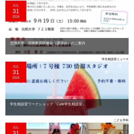
JUL
31
2026
北翔大学 現職教員研修会（講演会）のご案内
学生相談室ニュース
JUL
31
2026
学生相談室ワークショップ「Cafe学生相談室」
こども学科
JUL
31