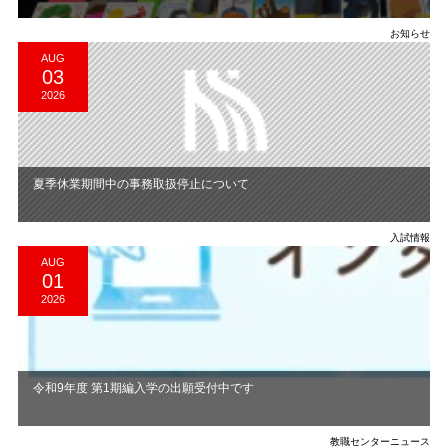
お知らせ
AUG
03
2026
夏季休業期間中の事務取扱停止について
入試情報
AUG
01
2026
令和9年度 第1期編入学の出願受付中です
教職センターニュース