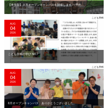
【来学型】９月オープンキャンパスを開催します！(予約...
こども学科
AUG
04
2026
こども学科の学び №17
こども学科
AUG
04
2026
8月オープンキャンパス、ありがとうございました。