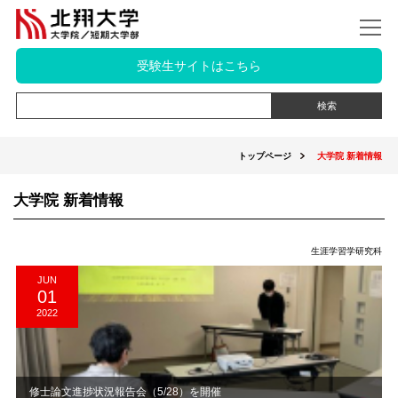
受験生サイトはこちら
トップページ
大学院 新着情報
大学院 新着情報
生涯学習学研究科
JUN
01
2022
修士論文進捗状況報告会（5/28）を開催