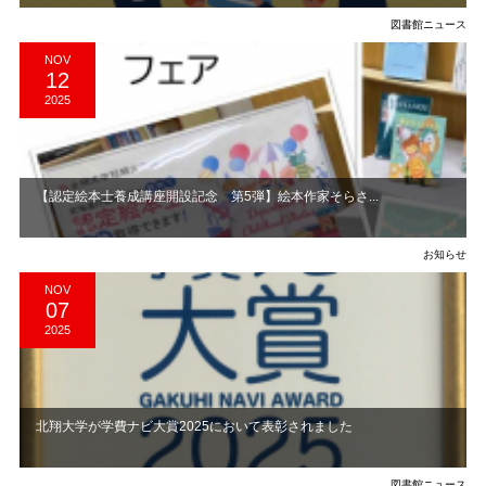
図書館ニュース
NOV
12
2025
【認定絵本士養成講座開設記念 第5弾】絵本作家そらさ...
お知らせ
NOV
07
2025
北翔大学が学費ナビ大賞2025において表彰されました
図書館ニュース