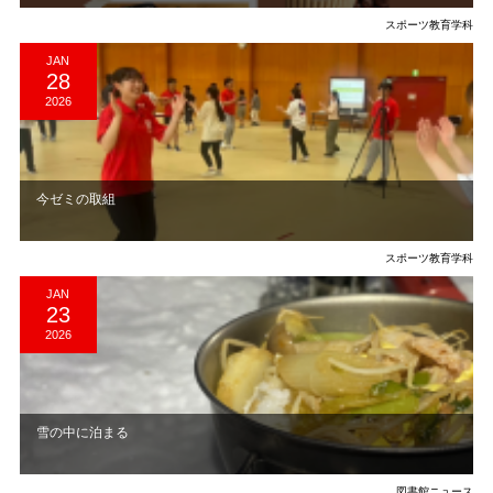
スポーツ教育学科
JAN
28
2026
​今ゼミの取組
スポーツ教育学科
JAN
23
2026
雪の中に泊まる
図書館ニュース