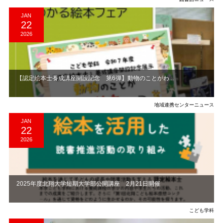
JAN
22
2026
【認定絵本士養成講座開設記念 第6弾】動物のことがわ...
地域連携センターニュース
JAN
22
2026
2025年度北翔大学短期大学部公開講座 2月21日開催
こども学科