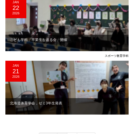
JAN
22
2026
こども学科「卒業生を送る会」開催
スポーツ教育学科
JAN
21
2026
北海道体育学会，ゼミ3年生発表