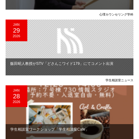
心理カウンセリング学科
JAN
29
2026
飯田昭人教授がSTV「どさんこワイド179」にてコメント出演
学生相談室ニュース
JAN
28
2026
学生相談室ワークショップ「学生相談室Cafe」