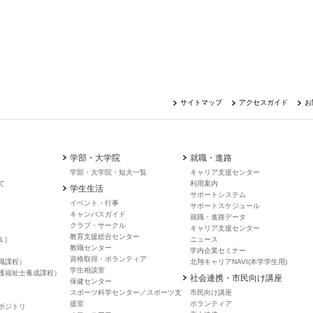
サイトマップ
アクセスガイド
お
学部・大学院
就職・進路
学部・大学院・短大一覧
キャリア支援センター
て
利用案内
学生生活
サポートシステム
イベント・行事
サポートスケジュール
キャンバスガイド
就職・進路データ
クラブ・サークル
キャリア支援センター
教育支援総合センター
L］
ニュース
教職センター
学内企業セミナー
資格取得・ボランティア
職課程）
北翔キャリアNAVI(本学学生用)
学生相談室
護福祉士養成課程）
社会連携・市民向け講座
保健センター
スポーツ科学センター／スポーツ支
市民向け講座
援室
ボランティア
ポジトリ