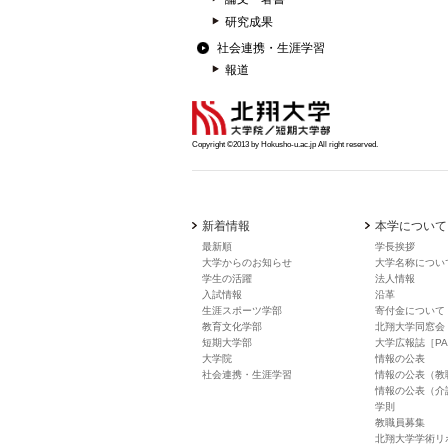
研究成果
社会連携・生涯学習
報道
Copyright ©2013 by Hokusho-u.ac.jp All right reserved.
新着情報
本学について
最新順
学長挨拶
大学からのお知らせ
大学名称につい
学生の活躍
法人情報
入試情報
沿革
生涯スポーツ学部
寄付金について
教育文化学部
北翔大学同窓会
短期大学部
大学広報誌［PA
大学院
情報の公表
社会連携・生涯学習
情報の公表（教
情報の公表（介
学則
教職員募集
北翔大学学術リ