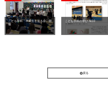
こども学科「卒業生を送る会」開
こども学科の学び №10
催
戻る