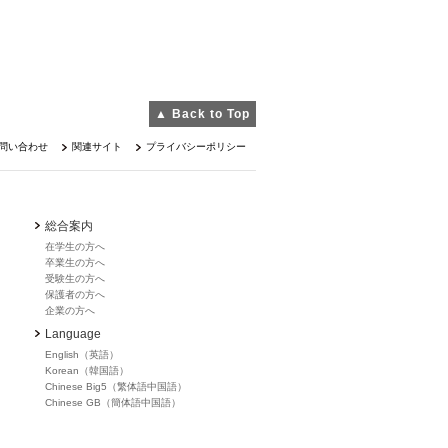
▲ Back to Top
問い合わせ
関連サイト
プライバシーポリシー
総合案内
在学生の方へ
卒業生の方へ
受験生の方へ
保護者の方へ
企業の方へ
Language
English（英語）
Korean（韓国語）
Chinese Big5（繁体語中国語）
Chinese GB（簡体語中国語）