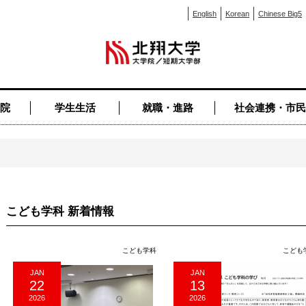
English
Korean
Chinese Big5
院
学生生活
就職・進路
社会連携・市民
こども学科 新着情報
こども学科
こども
JAN
JAN
22
13
2026
2026