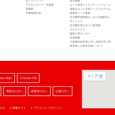
オフィスアワー
高大連携
アクセシビリティ支援室
えべつ未来づくりプラットフォーム
図書館
地域まるごと元気アッププログラム
学費等納付金
産業界ニーズ事業
北方圏学術情報センター/札幌円山
キャンパス
北方圏生涯スポーツ研究所
スポルクラブ
臨床心理センター
出張講義
大規模自然災害に伴う北翔大学入学
希望者への就学支援について
ese Big5
Chinese GB
受験生の方へ
保護者の方へ
企業の方へ
わせ
関連サイト
プライバシーポリシー