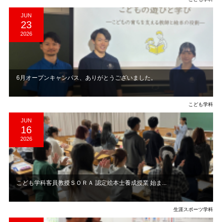
JUN
23
2026
6月オープンキャンパス、ありがとうございました。
こども学科
JUN
16
2026
こども学科客員教授ＳＯＲＡ 認定絵本士養成授業 始ま...
生涯スポーツ学科