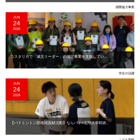
国際協力事業
JUN
24
2026
コスタリカで「減災リーダー」の認定事業を支援してい...
学生の活躍
JUN
24
2026
【バドミントン部地域貢献活動】ならバド×北翔大学戦術...
こども学科