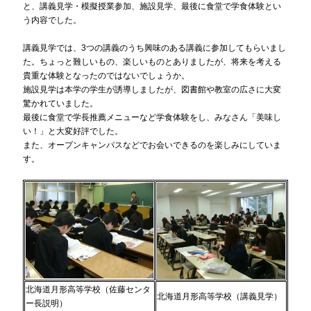
と、講義見学・模擬授業参加、施設見学、最後に食堂で学食体験とい
う内容でした。
講義見学では、3つの講義のうち興味のある講義に参加してもらいまし
た。ちょっと難しいもの、楽しいものとありましたが、将来を考える
貴重な体験となったのではないでしょうか。
施設見学は本学の学生が誘導しましたが、図書館や教室の広さに大変
驚かれていました。
最後に食堂で学長推薦メニューなど学食体験をし、みなさん「美味し
い！」と大変好評でした。
また、オープンキャンパスなどでお会いできるのを楽しみにしていま
す。
北海道月形高等学校（佐藤センタ
北海道月形高等学校（講義見学）
ー長説明）