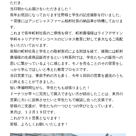
ただき、
当日朝からお届けをいただきました！
長年お世話になっております辻野様と学生の記念撮影を行いました。
＊背後にはアンビシャスファーム柏村社長の納品車が待機しておりま
す。
これまで長年町村社長のご厚情を得て、町村農場様はライフデザイン
学科キャリアデザインコースのビジネス教育に対して多大なるご高配
をいただいております。
前期の町村社長と学生との取材形式による対談を経て、後期には町村
農場様の生産商品販売するという時系列では、学生たちへの販売への
思いに繋がっているように感じます。モノを売ることのその背景をし
っかり学んでほしいと考えた教育プロセスです。
当日営業では、事前予約の方も多く、今年１回目の営業を盛況のうち
に終えることができました。
短い準備時間ながら、学生たちも頑張りました！
ドーナツが早々に完売して購入できない方が続出したことは、来月の
営業に大いに反映させたいと学生たちで確認し合った次第です。
皆様のご支援が、学生たちの一つひとつの学びとなっています。
来月は、１２月１９日です。
これがラスト営業となります！
皆様、よろしくお願いいたします！