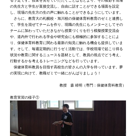
る予定です。授業を見せていただくことはもとより、その後必ず現場
の先生方と学生が直接交流し、自由に話すことができる場面を設定
し、現場の先生方の生の声に触れることができるようにしています。
さらに、教育大の札幌校・旭川校の保健体育科教育のゼミと連携し
て、学生を混ぜてチームを作り、現職の先生にもメンターとしてその
チームに加わっていただきながら授業づくりを行う模擬授業交流会
や、道内外で行われる学会や研究会にも積極的に参加することによ
り、保健体育科教育に関わる最新の知見に触れる機会も提供していま
す。そして、毎週定期的に行うゼミ活動では、学校現場で起こり得る
状況や教育に関するニュースを題材として、教員の視点でどう考え、
行動するかを考えるトレーニングなどを行っています。
保健体育科教員を目指す高校生の皆さんの入学を待っています。夢
の実現に向けて、教職ゼミで一緒にがんばりましょう！
教授 森 靖明（専門：保健体育科教育）
教育実習の様子①