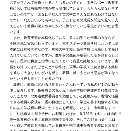
ズアップされて報道されることも多いのですが、本学スポーツ教育学
科においては教職志望者が年々増加しています。もちろん楽な仕事で
はないのですが、楽な仕事なんて世の中にそんなにあるわけではない
ですし、なんといってもやはり、子どもたちの成長を間近で見て、支
えるという教職の魅力ややりがいに気付いている学生が多いのだと思
います。
また、教育実習が本格化しており、多くの学生が全道のみならず、
全国各地に実習に行っています。本学スポーツ教育学科においては基
本的には母校実習なので、母校の中学校か高等学校にお願いして受け
入れていただいていますが、数年前の生徒が成長した姿を見せるとと
もに、恩師に再度ご指導いただくという貴重な経験をしています。実
習から帰ってきたほとんどの学生は、実際の学校で生徒と接する経験
を通して大きなやりがいを感じ、教職に就こうという意思が強くなっ
たという声を聞くことが多いです。
最後に、教職に関わる活動をたくさん行っている私のゼミの活動を
少し紹介します。指導教員の私が元々高等学校の保健体育科教員であ
ったことや、北海道教育委員会で勤務していた経験から、現場で活躍
できる教員の育成を一番の目標にしており、学生を将来勤務する可能
性のある学校種の現場にたくさんお邪魔しています。今年度もすで
に、札幌市立北都中学校にお邪魔したほか、6月25日（水）には道内で
唯一体育科のある北海道恵庭南高等学校、そして7月4日（金）には、
バカロレア教育を実践している市立札幌開成中等教育学校にお邪魔す