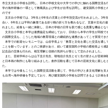
市立文京台小学校を訪問し、日本の学校文化や大学での学びに触れる国際交流を行
学の海外研修の一環として教職員および学生が台湾を訪問し、建安国民小学校と
のです
文京台小学校では、3年生と6年生の児童との学年別交流が行われました。3年
合い、6年生とは平和の象徴である折り鶴の折り方を教わるなど、言葉や文化の
れました。給食も一緒に体験し、日本の学校の日常を肌で感じる貴重な機会とな
文京台小学校と本学は連携協定を締結しており、日頃から本学の学生が同校で
の国際交流も、こうした地域の教育現場との継続的な連携があってこそ実現でき
本学での歓迎セレモニーでは、山谷学長より「教育と文化を通じた交流を通し
ことを願っています」とのご挨拶があり、続いて建安国民小学校の蔡校長より感
記念品の交換も行われ、相互理解と信頼の気持ちが形として交わされました。
また、芸術学科からは山下圭介先生、朝地信介先生とゼミ生の皆さんが芸術体
と日本画の制作にも取り組みました。創作活動を通じて日本の芸術文化に親しむ
た。
本学では今後もこうした国際交流活動を通じて、学生の学びと多文化理解を支
も台湾へ海外研修を予定しており、再び建安国民小学校を訪問できるよう計画を