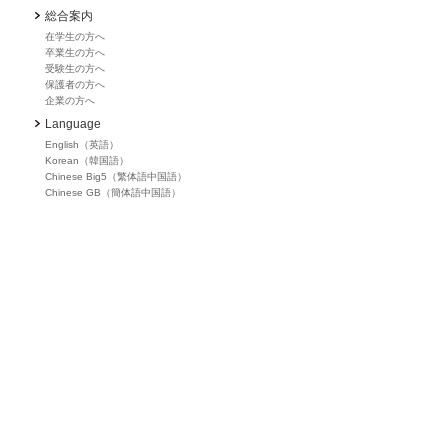
総合案内
在学生の方へ
卒業生の方へ
受験生の方へ
保護者の方へ
企業の方へ
Language
English（英語）
Korean（韓国語）
Chinese Big5（繁体語中国語）
Chinese GB（簡体語中国語）