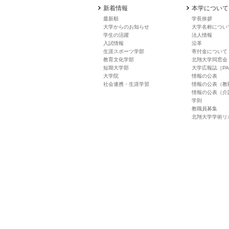
新着情報
本学について
最新順
学長挨拶
大学からのお知らせ
大学名称につい
学生の活躍
法人情報
入試情報
沿革
生涯スポーツ学部
寄付金について
教育文化学部
北翔大学同窓会
短期大学部
大学広報誌［PA
大学院
情報の公表
社会連携・生涯学習
情報の公表（教
情報の公表（介
学則
教職員募集
北翔大学学術リ