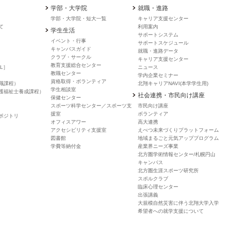
学部・大学院
就職・進路
学部・大学院・短大一覧
キャリア支援センター
て
利用案内
学生生活
サポートシステム
イベント・行事
サポートスケジュール
キャンバスガイド
就職・進路データ
クラブ・サークル
キャリア支援センター
教育支援総合センター
L］
ニュース
教職センター
学内企業セミナー
資格取得・ボランティア
職課程）
北翔キャリアNAVI(本学学生用)
学生相談室
護福祉士養成課程）
社会連携・市民向け講座
保健センター
スポーツ科学センター／スポーツ支
市民向け講座
援室
ボランティア
ポジトリ
オフィスアワー
高大連携
アクセシビリティ支援室
えべつ未来づくりプラットフォーム
図書館
地域まるごと元気アッププログラム
学費等納付金
産業界ニーズ事業
北方圏学術情報センター/札幌円山
キャンパス
北方圏生涯スポーツ研究所
スポルクラブ
臨床心理センター
出張講義
大規模自然災害に伴う北翔大学入学
希望者への就学支援について