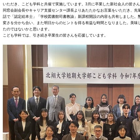
いただき、こども学科と共催で実施しています。3月に卒業した新社会人の皆さ
同窓会副会長やキャリア支援センター課長よりあたたかなお言葉をいただき、先
話で「認定絵本士」「学校図書館司書教諭」新課程開設の内容も共有しました。
変さを分かち合い、また明日からのヒントを得る有益な時間となりました。美味
たのではないかと思います。
こども学科では、引き続き卒業生の皆さんを応援しています。