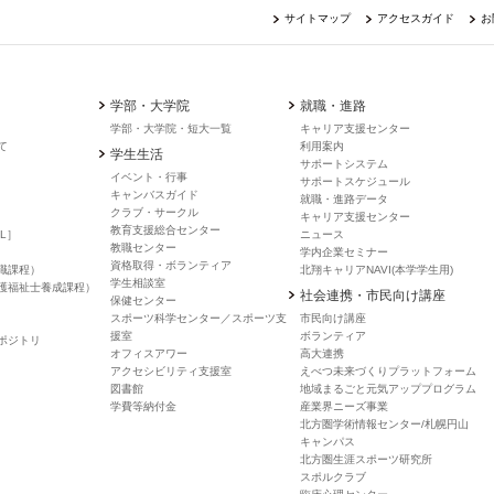
サイトマップ
アクセスガイド
お
学部・大学院
就職・進路
学部・大学院・短大一覧
キャリア支援センター
て
利用案内
学生生活
サポートシステム
イベント・行事
サポートスケジュール
キャンバスガイド
就職・進路データ
クラブ・サークル
キャリア支援センター
教育支援総合センター
L］
ニュース
教職センター
学内企業セミナー
資格取得・ボランティア
職課程）
北翔キャリアNAVI(本学学生用)
学生相談室
護福祉士養成課程）
社会連携・市民向け講座
保健センター
スポーツ科学センター／スポーツ支
市民向け講座
援室
ボランティア
ポジトリ
オフィスアワー
高大連携
アクセシビリティ支援室
えべつ未来づくりプラットフォーム
図書館
地域まるごと元気アッププログラム
学費等納付金
産業界ニーズ事業
北方圏学術情報センター/札幌円山
キャンパス
北方圏生涯スポーツ研究所
スポルクラブ