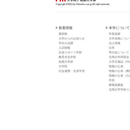
Copyright ©2013 by Hokusho-u.ac.jp All right reserved.
新着情報
本学について
最新順
学長挨拶
大学からのお知らせ
大学名称につい
学生の活躍
法人情報
入試情報
沿革
生涯スポーツ学部
寄付金について
教育文化学部
北翔大学同窓会
短期大学部
大学広報誌［PA
大学院
情報の公表
社会連携・生涯学習
情報の公表（教
情報の公表（介
学則
教職員募集
北翔大学学術リ