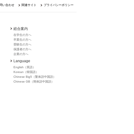
問い合わせ
関連サイト
プライバシーポリシー
総合案内
在学生の方へ
卒業生の方へ
受験生の方へ
保護者の方へ
企業の方へ
Language
English（英語）
Korean（韓国語）
Chinese Big5（繁体語中国語）
Chinese GB（簡体語中国語）