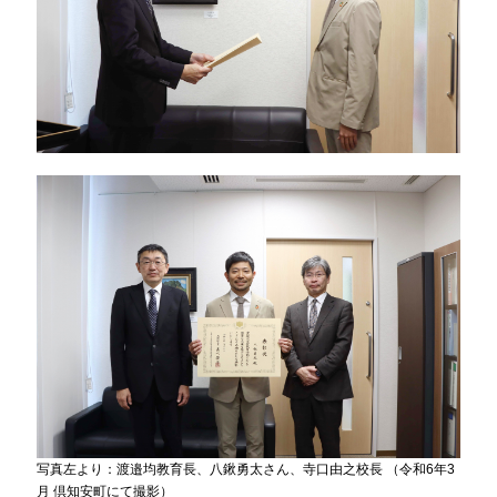
写真左より：渡邉均教育長、八鍬勇太さん、寺口由之校長 （令和6年3
月 倶知安町にて撮影）