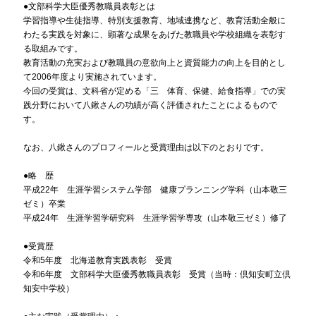
●文部科学大臣優秀教職員表彰とは
学習指導や生徒指導、特別支援教育、地域連携など、教育活動全般に
わたる実践を対象に、顕著な成果をあげた教職員や学校組織を表彰す
る取組みです。
教育活動の充実および教職員の意欲向上と資質能力の向上を目的とし
て2006年度より実施されています。
今回の受賞は、文科省が定める「三 体育、保健、給食指導」での実
践分野において八鍬さんの功績が高く評価されたことによるもので
す。
なお、八鍬さんのプロフィールと受賞理由は以下のとおりです。
●略 歴
平成22年 生涯学習システム学部 健康プランニング学科（山本敬三
ゼミ）卒業
平成24年 生涯学習学研究科 生涯学習学専攻（山本敬三ゼミ）修了
●受賞歴
令和5年度 北海道教育実践表彰 受賞
令和6年度 文部科学大臣優秀教職員表彰 受賞（当時：倶知安町立倶
知安中学校）