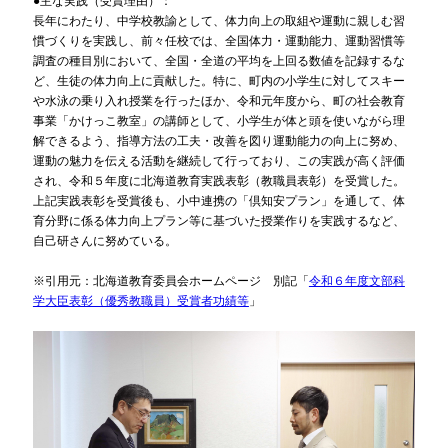
●主な実践（受賞理由）：
長年にわたり、中学校教諭として、体力向上の取組や運動に親しむ習
慣づくりを実践し、前々任校では、全国体力・運動能力、運動習慣等
調査の種目別において、全国・全道の平均を上回る数値を記録するな
ど、生徒の体力向上に貢献した。特に、町内の小学生に対してスキー
や水泳の乗り入れ授業を行ったほか、令和元年度から、町の社会教育
事業「かけっこ教室」の講師として、小学生が体と頭を使いながら理
解できるよう、指導方法の工夫・改善を図り運動能力の向上に努め、
運動の魅力を伝える活動を継続して行っており、この実践が高く評価
され、令和５年度に北海道教育実践表彰（教職員表彰）を受賞した。
上記実践表彰を受賞後も、小中連携の「倶知安プラン」を通して、体
育分野に係る体力向上プラン等に基づいた授業作りを実践するなど、
自己研さんに努めている。
※引用元：北海道教育委員会ホームページ 別記「
令和６年度文部科
学大臣表彰（優秀教職員）受賞者功績等
」