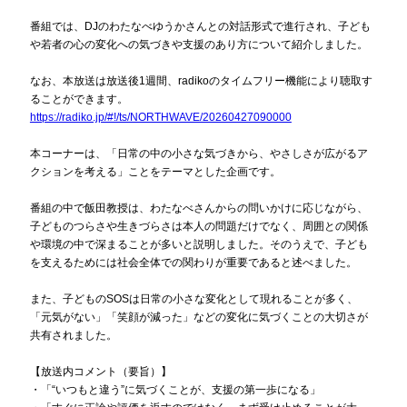
番組では、DJのわたなべゆうかさんとの対話形式で進行され、子ども
や若者の心の変化への気づきや支援のあり方について紹介しました。
なお、本放送は放送後1週間、radikoのタイムフリー機能により聴取す
ることができます。
https://radiko.jp/#!/ts/NORTHWAVE/20260427090000
本コーナーは、「日常の中の小さな気づきから、やさしさが広がるア
クションを考える」ことをテーマとした企画です。
番組の中で飯田教授は、わたなべさんからの問いかけに応じながら、
子どものつらさや生きづらさは本人の問題だけでなく、周囲との関係
や環境の中で深まることが多いと説明しました。そのうえで、子ども
を支えるためには社会全体での関わりが重要であると述べました。
また、子どものSOSは日常の小さな変化として現れることが多く、
「元気がない」「笑顔が減った」などの変化に気づくことの大切さが
共有されました。
【放送内コメント（要旨）】
・「“いつもと違う”に気づくことが、支援の第一歩になる」