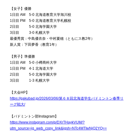
【女子】優勝
1日目 AM 5-0 北海道教育大学旭川校
1日目 PM 5-0 北海道教育大学札幌校
2日目 5-0 北海学園大学
3日目 3-0 札幌大学
最優秀賞：中島優衣奈・中村夏穂（ともにス教2年）
新人賞：下田夢香（教育1年）
【男子】準優勝
1日目 AM 5-0 小樽商科大学
1日目 PM 4-1 北海道大学
2日目 5-0 北海学園大学
3日目 1-3 札幌大学
【大会HP】
https://gakubad.jp/2026/03/06/第６８回北海道学生バドミントン春季リ
ーグ戦大/
【バドミントン部Instagram】
https://www.instagram.com/p/DXrTHaykVUM/?
utm_source=ig_web_copy_link&igsh=NTc4MTIwNjQ2YQ==