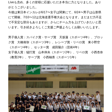
Liveも含め、多くの皆様に応援いただき本当に力となりました。あり
がとうございました。
今後は東日本インカレが6/17〜女子は関東にて、6/24〜男子は山形県
にて開催、7/10〜12は北海道選手権大会となります。まだまだ力不足
で不安定な部分もありますが、さらにチーム力を上げていきたいと思
います。引き続きよろしくご支援ご声援よろしくお願いいたします。
男子個人賞：スパイク賞・サーブ賞 天坂蓮（スポーツ4年）、ブロッ
ク賞 大橋侑弥（スポーツ3年）、レシーブ賞・リベロ賞 東小野空
（スポーツ4年）、セッター賞 成田陽介（芸術4年）
女子個人賞：猛打賞 山本倖央（スポーツ2年）、リベロ賞 小西杏奈
（教育2年）、サーブ賞 小西柚柰（スポーツ1年）