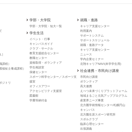
学部・大学院
就職・進路
学部・大学院・短大一覧
キャリア支援センター
て
利用案内
学生生活
サポートシステム
イベント・行事
サポートスケジュール
キャンバスガイド
就職・進路データ
クラブ・サークル
キャリア支援センター
教育支援総合センター
L］
ニュース
教職センター
学内企業セミナー
資格取得・ボランティア
職課程）
北翔キャリアNAVI(本学学生用)
学生相談室
護福祉士養成課程）
社会連携・市民向け講座
保健センター
スポーツ科学センター／スポーツ支
市民向け講座
援室
ボランティア
ポジトリ
オフィスアワー
高大連携
アクセシビリティ支援室
えべつ未来づくりプラットフォーム
図書館
地域まるごと元気アッププログラム
学費等納付金
産業界ニーズ事業
北方圏学術情報センター/札幌円山
キャンパス
北方圏生涯スポーツ研究所
スポルクラブ
臨床心理センター
出張講義