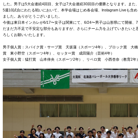
した。男子は5大会連続4回目、女子は7大会連続30回目の優勝となります。また
5週10試合にわたる戦いにおいて、本学会場はじめ各会場、Instagram Live
ました。ありがとうございました。
今後は東日本インカレが6/17〜女子は関東にて、6/24〜男子は山形県にて開催、7
だまだ力不足で不安定な部分もありますが、さらにチーム力を上げていきたいと
ろしくお願いいたします。
男子個人賞：スパイク賞・サーブ賞 天坂蓮（スポーツ4年）、ブロック賞 大橋
賞 東小野空（スポーツ4年）、セッター賞 成田陽介（芸術4年）
女子個人賞：猛打賞 山本倖央（スポーツ2年）、リベロ賞 小西杏奈（教育2年