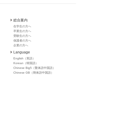
総合案内
在学生の方へ
卒業生の方へ
受験生の方へ
保護者の方へ
企業の方へ
Language
English（英語）
Korean（韓国語）
Chinese Big5（繁体語中国語）
Chinese GB（簡体語中国語）