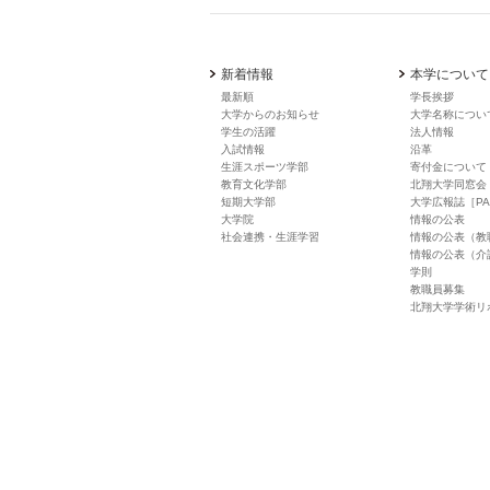
新着情報
本学について
最新順
学長挨拶
大学からのお知らせ
大学名称につい
学生の活躍
法人情報
入試情報
沿革
生涯スポーツ学部
寄付金について
教育文化学部
北翔大学同窓会
短期大学部
大学広報誌［PA
大学院
情報の公表
社会連携・生涯学習
情報の公表（教
情報の公表（介
学則
教職員募集
北翔大学学術リ