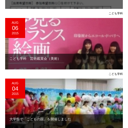
こども学科
AUG
06
2015
こども学科 芸術鑑賞会（美術）
こども学科
AUG
04
2015
大学祭で「こどもの国」を開催しました