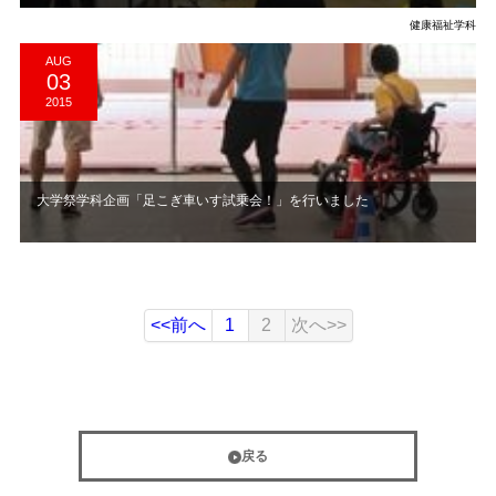
健康福祉学科
AUG
03
2015
大学祭学科企画「足こぎ車いす試乗会！」を行いました
<<前へ
1
2
次へ>>
戻る