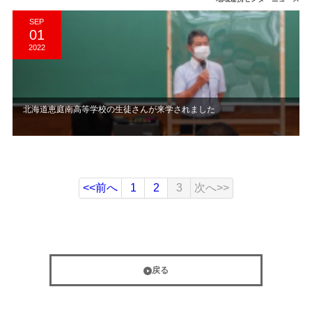
SEP
01
2022
北海道恵庭南高等学校の生徒さんが来学されました
<<前へ
1
2
3
次へ>>
戻る