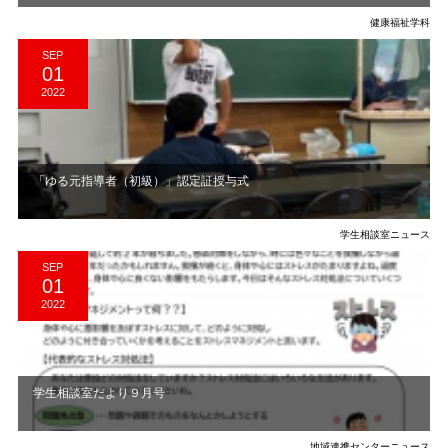
健康福祉学科
SEP
01
2022
「ゆる元指導者（初級）」認定証授与式
学生相談室ニュース
SEP
01
2022
学生相談室だより９月号
地域連携センターニュース