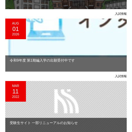
入試情報
AUG
01
2026
令和9年度 第1期編入学の出願受付中です
入試情報
MAR
11
2022
受験生サイト 一部リニューアルのお知らせ