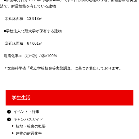
■新築年月日が1981年（昭和56年）5月31日以前の建物のうち、耐震診断を実施
済で、耐震性能を有している建物
②延床面積 13,913㎡
■学校法人北翔大学が保有する建物
③延床面積 67,601㎡
耐震化率＝（①+②）/ ③×100%
＊文部科学省「私立学校校舎等実態調査」に基づき算出しております。
学生生活
イベント・行事
キャンパスガイド
校地・校舎の概要
建物の耐震化率