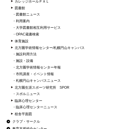
カレッジホールＰＡＬ
図書館
図書館ニュース
利用案内
大学図書館相互利用サービス
OPAC蔵書検索
体育施設
北方圏学術情報センター/札幌円山キャンパス
施設利用方法
施設・設備
北方圏学術情報センター年報
市民講座・イベント情報
札幌円山キャンパスニュース
北方圏生涯スポーツ研究所 SPOR
スポルニュース
臨床心理センター
臨床心理センターニュース
校舎平面図
クラブ・サークル
教育支援総合センター