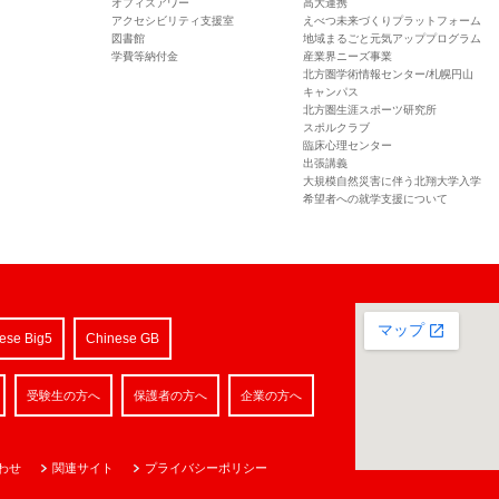
オフィスアワー
高大連携
アクセシビリティ支援室
えべつ未来づくりプラットフォーム
図書館
地域まるごと元気アッププログラム
学費等納付金
産業界ニーズ事業
北方圏学術情報センター/札幌円山
キャンパス
北方圏生涯スポーツ研究所
スポルクラブ
臨床心理センター
出張講義
大規模自然災害に伴う北翔大学入学
希望者への就学支援について
ese Big5
Chinese GB
受験生の方へ
保護者の方へ
企業の方へ
わせ
関連サイト
プライバシーポリシー