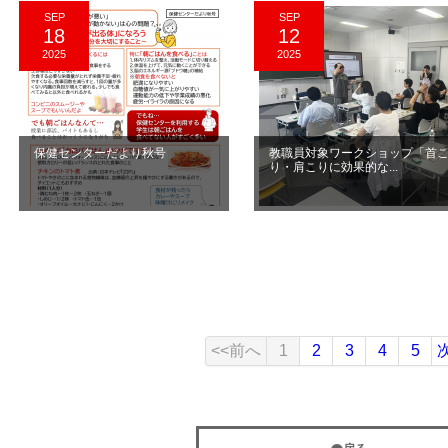
SEP
SEP
18
12
2025
2025
保健センターだより秋号
教職員対象ワークショップ「首
り・肩こりに効果的な...
<<前へ
1
2
3
4
5