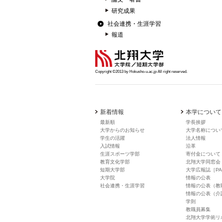
研究成果
社会連携・生涯学習
報道
Copyright ©2013 by Hokusho-u.ac.jp All right reserved.
新着情報
本学について
最新順
学長挨拶
大学からのお知らせ
大学名称につい
学生の活躍
法人情報
入試情報
沿革
生涯スポーツ学部
寄付金について
教育文化学部
北翔大学同窓会
短期大学部
大学広報誌［PA
大学院
情報の公表
社会連携・生涯学習
情報の公表（教
情報の公表（介
学則
教職員募集
北翔大学学術リ