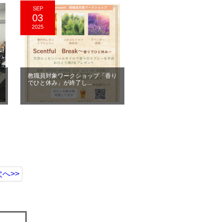
SEP
03
2025
こ
教職員対象ワークショップ「香り
でひと休み」が終了し...
次へ>>