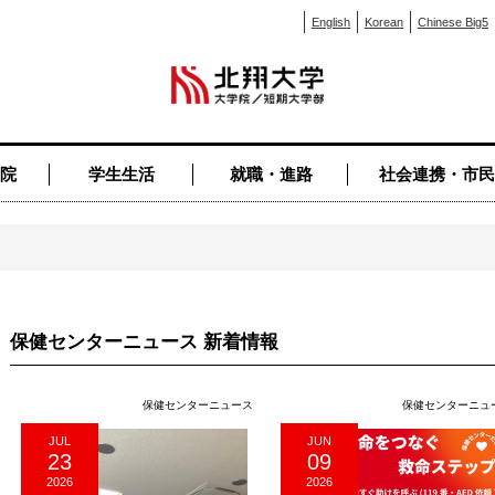
English
Korean
Chinese Big5
院
学生生活
就職・進路
社会連携・市民
保健センターニュース 新着情報
保健センターニュース
保健センターニュ
JUL
JUN
23
09
2026
2026