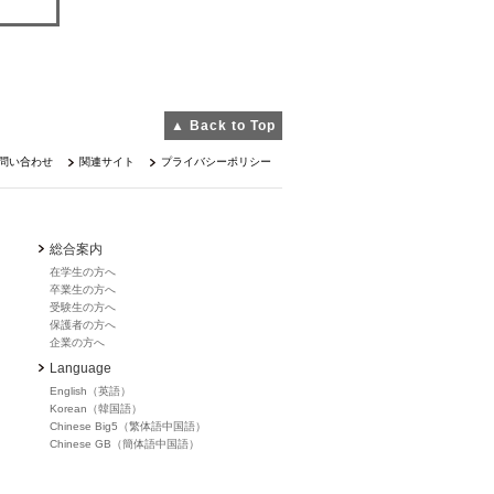
▲ Back to Top
問い合わせ
関連サイト
プライバシーポリシー
総合案内
在学生の方へ
卒業生の方へ
受験生の方へ
保護者の方へ
企業の方へ
Language
English（英語）
Korean（韓国語）
Chinese Big5（繁体語中国語）
Chinese GB（簡体語中国語）