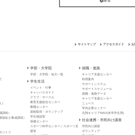
戻る
サイトマップ
アクセスガイド
お
学部・大学院
就職・進路
学部・大学院・短大一覧
キャリア支援センター
て
利用案内
学生生活
サポートシステム
イベント・行事
サポートスケジュール
キャンバスガイド
就職・進路データ
クラブ・サークル
キャリア支援センター
教育支援総合センター
L］
ニュース
教職センター
学内企業セミナー
資格取得・ボランティア
職課程）
北翔キャリアNAVI(本学学生用)
学生相談室
護福祉士養成課程）
社会連携・市民向け講座
保健センター
スポーツ科学センター／スポーツ支
市民向け講座
援室
ボランティア
ポジトリ