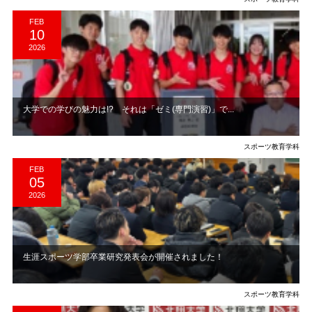
FEB
10
2026
大学での学びの魅力は!? それは「ゼミ(専門演習)」で...
スポーツ教育学科
FEB
05
2026
生涯スポーツ学部卒業研究発表会が開催されました！
スポーツ教育学科