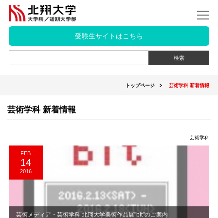
受験生サイトはこちら
トップページ
芸術学科 新着情報
芸術学科 新着情報
芸術学科
FEB
14
2016
芸術メディア・芸術学科 北翔大学美術作品展"bit"のご案内