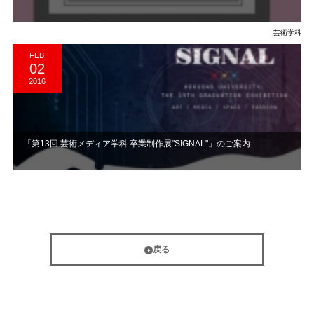
芸術学科
FEB
02
2016
「第13回 芸術メディア学科 卒業制作展"SIGNAL"」のご案内
戻る