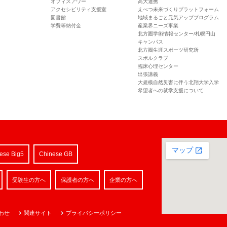
オフィスアワー
高大連携
アクセシビリティ支援室
えべつ未来づくりプラットフォーム
図書館
地域まるごと元気アッププログラム
学費等納付金
産業界ニーズ事業
北方圏学術情報センター/札幌円山
キャンパス
北方圏生涯スポーツ研究所
スポルクラブ
臨床心理センター
出張講義
大規模自然災害に伴う北翔大学入学
希望者への就学支援について
ese Big5
Chinese GB
受験生の方へ
保護者の方へ
企業の方へ
わせ
関連サイト
プライバシーポリシー