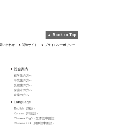
▲ Back to Top
問い合わせ
関連サイト
プライバシーポリシー
総合案内
在学生の方へ
卒業生の方へ
受験生の方へ
保護者の方へ
企業の方へ
Language
English（英語）
Korean（韓国語）
Chinese Big5（繁体語中国語）
Chinese GB（簡体語中国語）