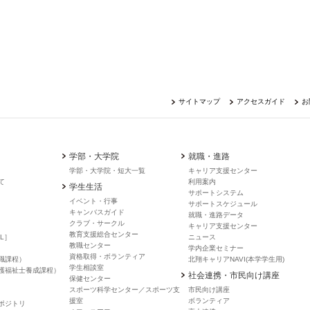
サイトマップ
アクセスガイド
お
学部・大学院
就職・進路
学部・大学院・短大一覧
キャリア支援センター
て
利用案内
学生生活
サポートシステム
イベント・行事
サポートスケジュール
キャンバスガイド
就職・進路データ
クラブ・サークル
キャリア支援センター
教育支援総合センター
L］
ニュース
教職センター
学内企業セミナー
資格取得・ボランティア
職課程）
北翔キャリアNAVI(本学学生用)
学生相談室
護福祉士養成課程）
社会連携・市民向け講座
保健センター
スポーツ科学センター／スポーツ支
市民向け講座
援室
ボランティア
ポジトリ