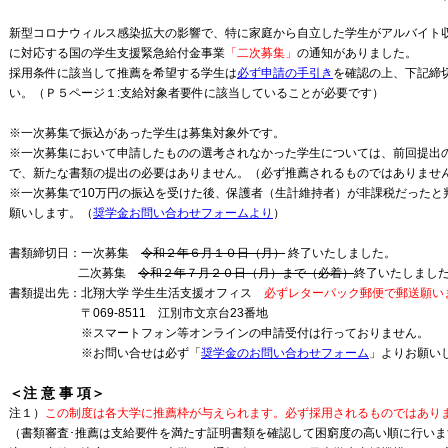
新型コロナウィルス感染拡大の影響で、特に家庭から自立した学生がアルバイト
に対応する国の学生支援緊急給付金事業
「二次募集」
の通知がありました。
採用条件に該当して推薦を希望する学生は
必ず申請の手引き
を確認の上、下記締
い。（Ｐ５ページ１:支給対象者要件に該当していることが必要です）
※一次募集で振込があった学生は募集対象外です。
※一次募集において申請したものの選考されなかった学生については、前回提出
で、新たな書類の提出の必要はありません。（必ず推薦されるものではありませ
※一次募集で10万円の振込を受けた後、保護者（生計維持者）が非課税だったと
願いします。（
奨学金お問い合わせフォームより
）
書類締切日：一次募集
令和２年６月１０日（月）
終了いたしました。
二次募集
令和２年７月２０日（月）まで（必着）
終了いたしまし
書類提出先：北翔大学 学生生活支援オフィス
必ずレターパック郵便で郵送願い
〒069-8511 江別市文京台23番地
※スマートフォン等オンラインの申請受付は行っておりません。
※お問い合せは必ず「
奨学金のお問い合わせフォーム
」よりお願い
＜注 意 事 項＞
注１）
この制度は各大学に推薦枠が与えられます。必ず採用されるものではあり
（書類審査･推薦は支給要件を満たす証明書類を確認して困窮度の高い順に行いま