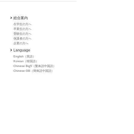
総合案内
在学生の方へ
卒業生の方へ
受験生の方へ
保護者の方へ
企業の方へ
Language
English（英語）
Korean（韓国語）
Chinese Big5（繁体語中国語）
Chinese GB（簡体語中国語）