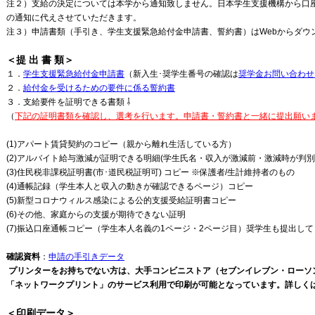
注２）支給の決定については本学から通知致しません。日本学生支援機構から口
の通知に代えさせていただきます。
注３）申請書類（手引き、学生支援緊急給付金申請書、誓約書）はWebからダウ
＜提 出 書 類＞
１．
学生支援緊急給付金申請書
（新入生･奨学生番号の確認は
奨学金お問い合わせ
２．
給付金を受けるための要件に係る誓約書
３．支給要件を証明できる書類 ⇩
（
下記の証明書類を確認し、選考を行います。申請書・誓約書と一緒に提出願い
(1)アパート賃貸契約のコピー（親から離れ生活している方）
(2)アルバイト給与激減が証明できる明細(学生氏名・収入が激減前・激減時が判別
(3)住民税非課税証明書(市･道民税証明可) コピー ※保護者/生計維持者のもの
(4)通帳記録（学生本人と収入の動きが確認できるページ）コピー
(5)新型コロナウィルス感染による公的支援受給証明書コピー
(6)その他、家庭からの支援が期待できない証明
(7)振込口座通帳コピー（学生本人名義の1ページ・2ページ目）奨学生も提出し
確認資料
：
申請の手引きデータ
プリンターをお持ちでない方は、大手コンビニストア（セブンイレブン・ローソ
「ネットワークプリント」のサービス利用で印刷が可能となっています。詳しく
＜印刷データ＞