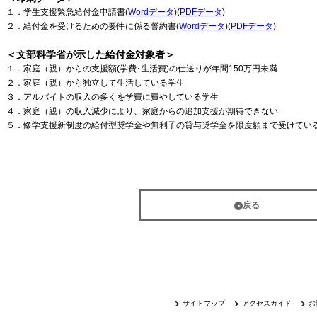
１．学生支援緊急給付金申請書(
Wordデータ
)(
PDFデータ
)
２．給付金を受けるための要件に係る誓約書(
Wordデータ
)(
PDFデータ
)
＜文部科学省が示した給付金対象者＞
１．家庭（親）からの支援額(学費･生活費)の仕送りが年間150万円未満
２．家庭（親）から独立して生活している学生
３．アルバイトの収入の多くを学費に費やしている学生
４．家庭（親）の収入減少により、家庭からの追加支援が期待できない
５．修学支援新制度の給付型奨学金や無利子の貸与奨学金を限度額まで受けてい
戻る
サイトマップ
アクセスガイド
お