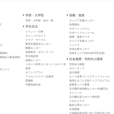
学部・大学院
就職・進路
学部・大学院・短大一覧
キャリア支援センター
て
利用案内
学生生活
サポートシステム
イベント・行事
サポートスケジュール
キャンバスガイド
就職・進路データ
クラブ・サークル
キャリア支援センター
教育支援総合センター
L］
ニュース
教職センター
学内企業セミナー
資格取得・ボランティア
職課程）
北翔キャリアNAVI(本学学生用)
学生相談室
護福祉士養成課程）
社会連携・市民向け講座
保健センター
スポーツ科学センター／スポーツ支
市民向け講座
援室
ボランティア
ポジトリ
オフィスアワー
高大連携
アクセシビリティ支援室
えべつ未来づくりプラットフォーム
図書館
地域まるごと元気アッププログラム
学費等納付金
産業界ニーズ事業
北方圏学術情報センター/札幌円山
キャンパス
北方圏生涯スポーツ研究所
スポルクラブ
臨床心理センター
出張講義
大規模自然災害に伴う北翔大学入学