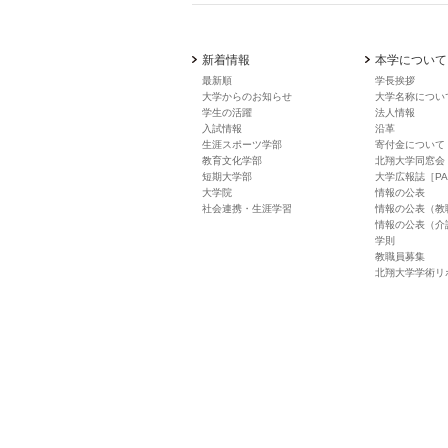
新着情報
本学について
最新順
学長挨拶
大学からのお知らせ
大学名称につい
学生の活躍
法人情報
入試情報
沿革
生涯スポーツ学部
寄付金について
教育文化学部
北翔大学同窓会
短期大学部
大学広報誌［PA
大学院
情報の公表
社会連携・生涯学習
情報の公表（教
情報の公表（介
学則
教職員募集
北翔大学学術リ