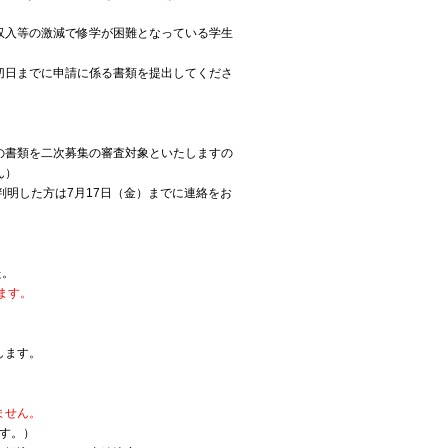
収入等の激減で修学が困難となっている学生
切日までに申請に係る書類を提出してくださ
の書類を二次募集の審査対象といたしますの
ん）
判明した方は7月17日（金）までに連絡をお
た。
ます。
します。
ません。
す。）