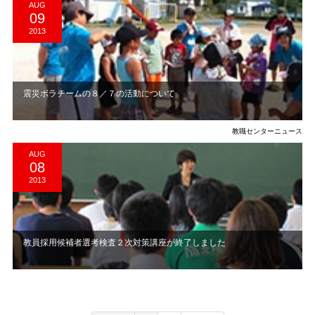
AUG
09
2013
震災ボラチームの８／７の活動について
教職センターニュース
AUG
08
2013
教員採用候補者選考検査２次対策講座が終了しました