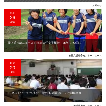
お知らせ
AUG
26
2013
陸上競技部ニュース 北海道大学女子駅伝 15年ぶり2回...
教育支援総合センターニュース
AUG
20
2013
FDネットワーク”つばさ”「学生FD会議 2013」が開催され...
地域連携センターニュース