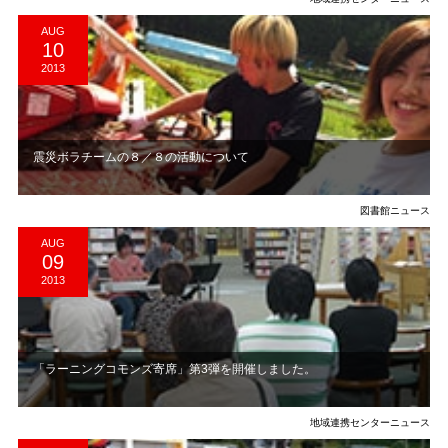
AUG
10
2013
震災ボラチームの８／８の活動について
図書館ニュース
AUG
09
2013
「ラーニングコモンズ寄席」第3弾を開催しました。
地域連携センターニュース