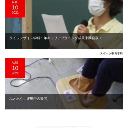
AUG
10
2022
ライフデザイン学科１年キャリアプラニング成果中間発表！
スポーツ教育学科
AUG
10
2022
ふと思う，運動中の疑問