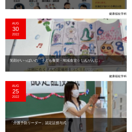
健康福祉学科
AUG
30
2022
笑顔がいっぱいの「子ども食堂・地域食堂☆しんがんじ」...
健康福祉学科
AUG
25
2022
「介護予防リーダー」認定証授与式