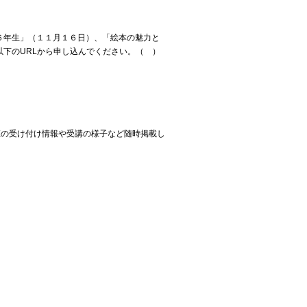
６年生」（１１月１６日）、「絵本の魅力と
下のURLから申し込んでください。（ ）
の受け付け情報や受講の様子など随時掲載し