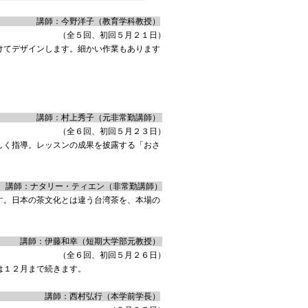
野洋子（教育学科教授）
５月２１日）
けてデザインします。細かい作業もあります
上秀子（元非常勤講師）
（全６回、初回５月２３日）
しく指導。レッスンの成果を披露する「おさ
ィエン（非常勤講師）
す。日本の茶文化とは違う台湾茶を、本場の
（短期大学部元教授）
（全６回、初回５月２６日）
は１２月まで続きます。
村弘行（本学前学長）