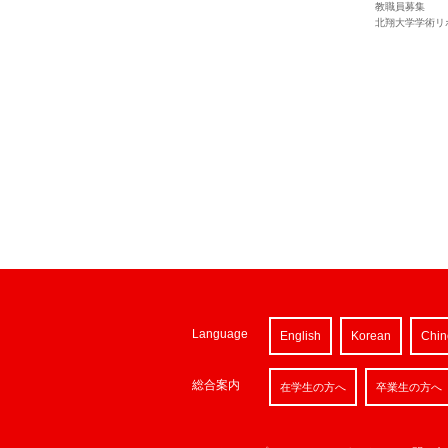
教職員募集
北翔大学学術リ
Language
English
Korean
Chin
総合案内
在学生の方へ
卒業生の方へ