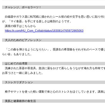
チャレンジ、ポーセラーツ！ 講師：今
（全５回、初回
白磁器やガラス器に転写紙に描かれたシール状の絵や文字を思い思いに貼り付
が、「マイ食器」を手にする楽しさは格別のようです。
講座の様子はこちらから
https://x.com/HU_Com_Collab/status/1830814765972865063
大人のためのピアノレッスン 講師：村
「この曲を弾けるようになりたい」。受講生の希望曲をそれぞれのペースで優
らい会」もありました。
はじめての台湾茶 講師：ナタリー・テ
洗練された茶器や茶道具。急須に湯をかけて蒸らしをうながす淹れ方も特有で
お茶うけと一緒に楽しみました。
ストレスリダクション 講師：伊藤和幸
椅子やマットを使った軽い運動で体と心のストレスをほぐしていきます。講座
美肌と健康維持の食生活 講師：西