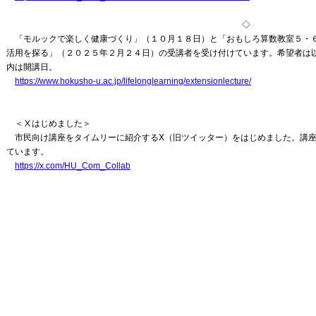
◇
「モルックで楽しく健康づくり」（１０月１８日）と「おもしろ算数教室５・
活用を探る」（２０２５年２月２４日）の受講者を受け付けています。希望者は以
内は開講日。
https://www.hokusho-u.ac.jp/lifelonglearning/extensionlecture/
＜Ⅹはじめました＞
市民向け講座をタイムリーに紹介するX（旧ツイッター）をはじめました。講座
ています。
https://x.com/HU_Com_Collab