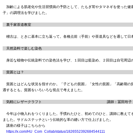
加齢による肌老化や生活習慣病の予防として、たもぎ茸やタマネギを使った健
子」の調理法を学びました。
裏千家茶道教室 講師：深井宗
稽古は、ときに基本に立ち返って。各種点前（手前）や茶道具などを通して日
天然染料で楽しむ染色 講師：樺澤
身近な植物や伝統染料での染色法を学び、１回目は藍染め、２回目は自宅周辺
貧困とは？ 講師：保田真希（こ
貧困とはどんな状況を指すのか。「子どもの貧困」「女性の貧困」「高齢期の
遇するとも。貧困をいろいろな視点で考えました。
気軽にレザークラフト 講師：冨田玲子（芸術学科特
今年は小物入れをつくりました。手慣れたひと、初めてのひと、講師に教えて
ました。サドルステッチという伝統的な革の縫い方で仕上げました。
講座の様子はこちらから
https://x.com/HU_Com_Collab/status/1826552392684544111