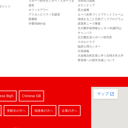
スポーツ科学センター／スポーツ支
市民向け講座
援室
ボランティア
ポジトリ
オフィスアワー
高大連携
アクセシビリティ支援室
えべつ未来づくりプラットフォーム
図書館
地域まるごと元気アッププログラム
学費等納付金
産業界ニーズ事業
北方圏学術情報センター/札幌円山
キャンパス
北方圏生涯スポーツ研究所
スポルクラブ
臨床心理センター
出張講義
大規模自然災害に伴う北翔大学入学
希望者への就学支援について
ese Big5
Chinese GB
受験生の方へ
保護者の方へ
企業の方へ