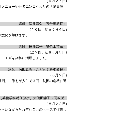
（５月２７日）
康メニューや行者ニンニク入りの「消臭餃
久（裏千家教授）
（全６回、初回６月４日）
本文化を学びます。
京子（染色工芸家）
（全２回、初回６月５日）
のヨモギを染料に活用しました。
ども学科准教授）
（８月２日）
貧困」。誰もが人生で３回、貧困の危機に遭
任教授）大信田静子（同教授）
（８月２２日）
もらいながらそれぞれ自分のペースで作業し