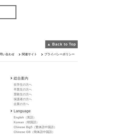
▲ Back to Top
問い合わせ
関連サイト
プライバシーポリシー
総合案内
在学生の方へ
卒業生の方へ
受験生の方へ
保護者の方へ
企業の方へ
Language
English（英語）
Korean（韓国語）
Chinese Big5（繁体語中国語）
Chinese GB（簡体語中国語）