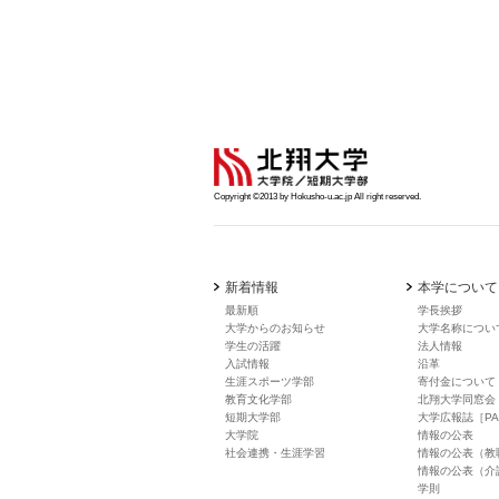
Copyright ©2013 by Hokusho-u.ac.jp All right reserved.
新着情報
本学について
最新順
学長挨拶
大学からのお知らせ
大学名称につい
学生の活躍
法人情報
入試情報
沿革
生涯スポーツ学部
寄付金について
教育文化学部
北翔大学同窓会
短期大学部
大学広報誌［PA
大学院
情報の公表
社会連携・生涯学習
情報の公表（教
情報の公表（介
学則