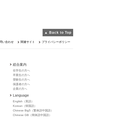
▲ Back to Top
問い合わせ
関連サイト
プライバシーポリシー
総合案内
在学生の方へ
卒業生の方へ
受験生の方へ
保護者の方へ
企業の方へ
Language
English（英語）
Korean（韓国語）
Chinese Big5（繁体語中国語）
Chinese GB（簡体語中国語）