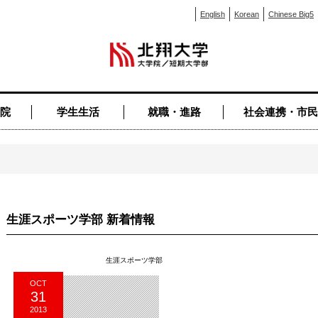
English
Korean
Chinese Big5
院
学生生活
就職・進路
社会連携・市民
生涯スポーツ学部 新着情報
生涯スポーツ学部
OCT
31
2013