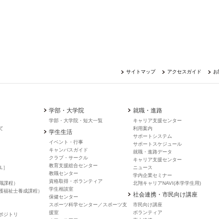
サイトマップ
アクセスガイド
お
学部・大学院
就職・進路
学部・大学院・短大一覧
キャリア支援センター
て
利用案内
学生生活
サポートシステム
イベント・行事
サポートスケジュール
キャンバスガイド
就職・進路データ
クラブ・サークル
キャリア支援センター
教育支援総合センター
L］
ニュース
教職センター
学内企業セミナー
資格取得・ボランティア
職課程）
北翔キャリアNAVI(本学学生用)
学生相談室
護福祉士養成課程）
社会連携・市民向け講座
保健センター
スポーツ科学センター／スポーツ支
市民向け講座
援室
ボランティア
ポジトリ