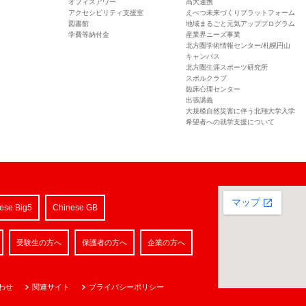
オフィスアワー
高大連携
アクセシビリティ支援室
えべつ未来づくりプラットフォーム
図書館
地域まるごと元気アッププログラム
学費等納付金
産業界ニーズ事業
北方圏学術情報センター/札幌円山
キャンパス
北方圏生涯スポーツ研究所
スポルクラブ
臨床心理センター
出張講義
大規模自然災害に伴う北翔大学入学
希望者への就学支援について
ese Big5
Chinese GB
受験生の方へ
保護者の方へ
企業の方へ
わせ
関連サイト
プライバシーポリシー