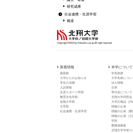
研究成果
社会連携・生涯学習
報道
Copyright ©2013 by Hokusho-u.ac.jp All right reserved.
新着情報
本学について
最新順
学長挨拶
大学からのお知らせ
大学名称につい
学生の活躍
法人情報
入試情報
沿革
生涯スポーツ学部
寄付金について
教育文化学部
北翔大学同窓会
短期大学部
大学広報誌［PA
大学院
情報の公表
社会連携・生涯学習
情報の公表（教
情報の公表（介
学則
教職員募集
北翔大学学術リ