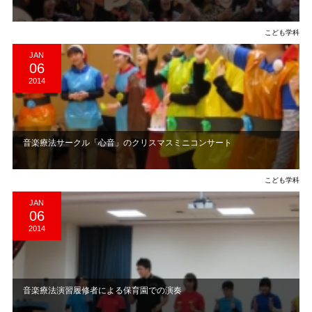
こども学科
JAN
06
2014
音楽療法サークル「心音」のクリスマスミニコンサート
こども学科
JAN
06
2014
音楽療法演習履修者による保育園での演奏