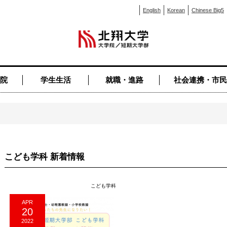
English
Korean
Chinese Big5
院
学生生活
就職・進路
社会連携・市民
こども学科 新着情報
こども学科
APR
20
2022