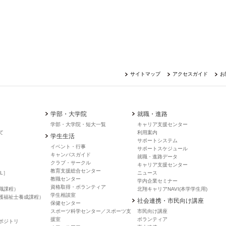
サイトマップ
アクセスガイド
お
学部・大学院
就職・進路
学部・大学院・短大一覧
キャリア支援センター
て
利用案内
学生生活
サポートシステム
イベント・行事
サポートスケジュール
キャンバスガイド
就職・進路データ
クラブ・サークル
キャリア支援センター
教育支援総合センター
L］
ニュース
教職センター
学内企業セミナー
資格取得・ボランティア
職課程）
北翔キャリアNAVI(本学学生用)
学生相談室
護福祉士養成課程）
社会連携・市民向け講座
保健センター
スポーツ科学センター／スポーツ支
市民向け講座
援室
ボランティア
ポジトリ