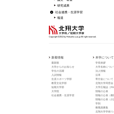
研究成果
社会連携・生涯学習
報道
Copyright ©2013 by Hokusho-u.ac.jp All right reserved.
新着情報
本学について
最新順
学長挨拶
大学からのお知らせ
大学名称につい
学生の活躍
法人情報
入試情報
沿革
生涯スポーツ学部
寄付金について
教育文化学部
北翔大学同窓会
短期大学部
大学広報誌［PA
大学院
情報の公表
社会連携・生涯学習
情報の公表（教
情報の公表（介
学則
教職員募集
北翔大学学術リ