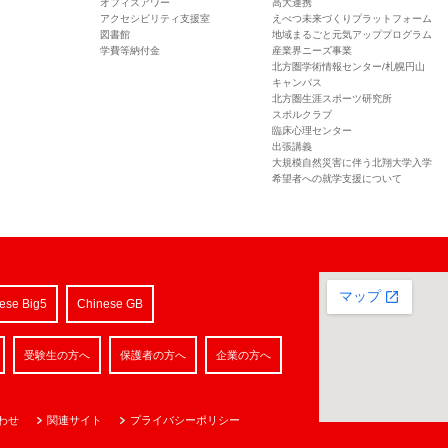
オフィスアワー
高大連携
アクセシビリティ支援室
えべつ未来づくりプラットフォーム
図書館
地域まるごと元気アッププログラム
学費等納付金
産業界ニーズ事業
北方圏学術情報センター/札幌円山
キャンパス
北方圏生涯スポーツ研究所
スポルクラブ
臨床心理センター
出張講義
大規模自然災害に伴う北翔大学入学
希望者への就学支援について
ese Big5
Chinese GB
受験生の方へ
保護者の方へ
企業の方へ
わせ
関連サイト
プライバシーポリシー