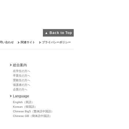
▲ Back to Top
問い合わせ
関連サイト
プライバシーポリシー
総合案内
在学生の方へ
卒業生の方へ
受験生の方へ
保護者の方へ
企業の方へ
Language
English（英語）
Korean（韓国語）
Chinese Big5（繁体語中国語）
Chinese GB（簡体語中国語）