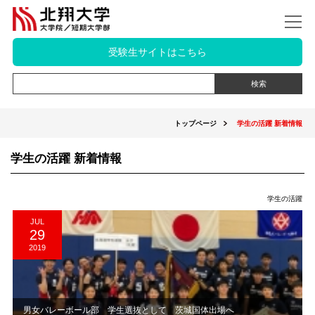
受験生サイトはこちら
トップページ
学生の活躍 新着情報
学生の活躍 新着情報
学生の活躍
JUL
29
2019
男女バレーボール部 学生選抜として 茨城国体出場へ