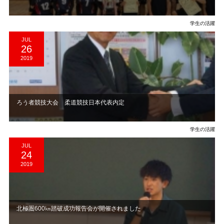
学生の活躍
JUL
26
2019
ろう者競技大会 柔道競技日本代表内定
学生の活躍
JUL
24
2019
北極圏600㎞踏破成功報告会が開催されました