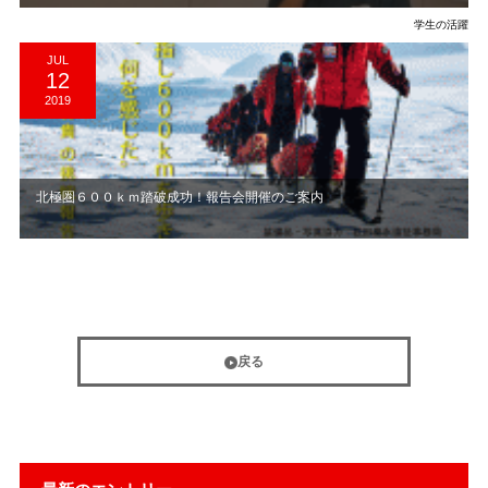
学生の活躍
JUL
12
2019
北極圏６００ｋｍ踏破成功！報告会開催のご案内
戻る