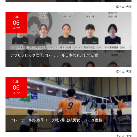
学生の活躍
JUN
06
2022
デフリンピック女子バレーボール日本代表として活躍
学生の活躍
JUN
06
2022
バレーボール部 春季リーグ戦 2期連続男女アベック優勝
学生の活躍