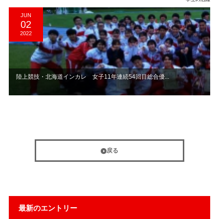
JUN
02
2022
陸上競技・北海道インカレ 女子11年連続54回目総合優...
戻る
最新のエントリー