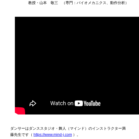
教授・山本 敬三 （専門：バイオメカニクス、動作分析）
ダンサーはダンススタジオ・舞人（マインド）のインストラクター満
藤先生です（
https://www.mind-j.com
）。