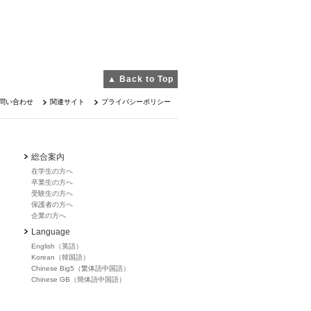
▲ Back to Top
問い合わせ
関連サイト
プライバシーポリシー
総合案内
在学生の方へ
卒業生の方へ
受験生の方へ
保護者の方へ
企業の方へ
Language
English（英語）
Korean（韓国語）
Chinese Big5（繁体語中国語）
Chinese GB（簡体語中国語）