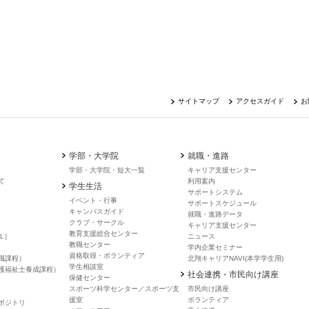
サイトマップ
アクセスガイド
お
学部・大学院
就職・進路
学部・大学院・短大一覧
キャリア支援センター
て
利用案内
学生生活
サポートシステム
イベント・行事
サポートスケジュール
キャンバスガイド
就職・進路データ
クラブ・サークル
キャリア支援センター
教育支援総合センター
L］
ニュース
教職センター
学内企業セミナー
資格取得・ボランティア
職課程）
北翔キャリアNAVI(本学学生用)
学生相談室
護福祉士養成課程）
社会連携・市民向け講座
保健センター
スポーツ科学センター／スポーツ支
市民向け講座
援室
ボランティア
ポジトリ