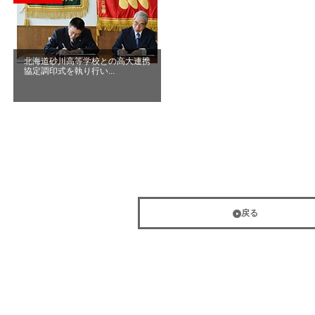
北海道砂川高等学校との高大連携
協定調印式を執り行い...
戻る