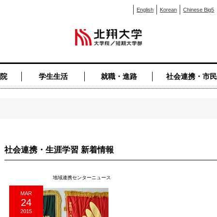
English
Korean
Chinese Big5
院
学生生活
就職・進路
社会連携・市民
社会連携・生涯学習 新着情報
地域連携センターニュース
MAR
24
2015