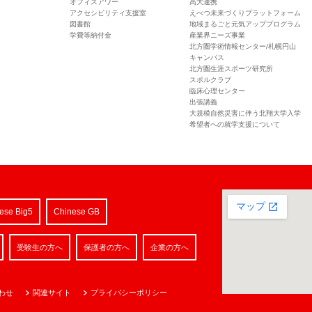
オフィスアワー
高大連携
アクセシビリティ支援室
えべつ未来づくりプラットフォーム
図書館
地域まるごと元気アッププログラム
学費等納付金
産業界ニーズ事業
北方圏学術情報センター/札幌円山
キャンパス
北方圏生涯スポーツ研究所
スポルクラブ
臨床心理センター
出張講義
大規模自然災害に伴う北翔大学入学
希望者への就学支援について
ese Big5
Chinese GB
受験生の方へ
保護者の方へ
企業の方へ
わせ
関連サイト
プライバシーポリシー