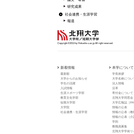
研究成果
社会連携・生涯学習
報道
Copyright ©2013 by Hokusho-u.ac.jp All right reserved.
新着情報
本学について
最新順
学長挨拶
大学からのお知らせ
大学名称につい
学生の活躍
法人情報
入試情報
沿革
生涯スポーツ学部
寄付金について
教育文化学部
北翔大学同窓会
短期大学部
大学広報誌［PA
大学院
情報の公表
社会連携・生涯学習
情報の公表（教
情報の公表（介
学則
教職員募集
北翔大学学術リ