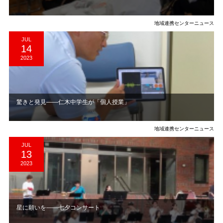
地域連携センターニュース
JUL
14
2023
驚きと発見――仁木中学生が「個人授業」
地域連携センターニュース
JUL
13
2023
星に願いを――七夕コンサート