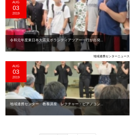
AUG
03
2019
令和元年度東日本大震災ボランティアツアー一行が出発...
地域連携センターニュース
AUG
03
2019
地域連携センター 教養講座 レクチャー・ピアノコン...