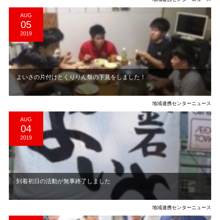
AUG
05
2019
よいさの片付けとくりりん祭の下見をしました！
地域連携センターニュース
AUG
04
2019
到着初日の活動が無事終了しました
地域連携センターニュース