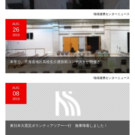
地域連携センターニュース
AUG
26
2019
本学で、北海道地区高校生介護技術コンテストが開催さ...
地域連携センターニュース
AUG
08
2019
東日本大震災ボランティアツアー一行 無事帰着しました！