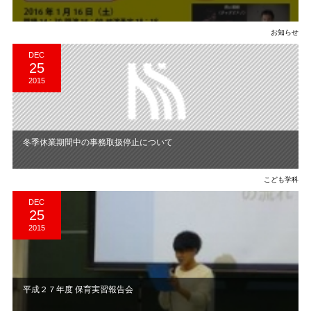
お知らせ
DEC
25
2015
冬季休業期間中の事務取扱停止について
こども学科
DEC
25
2015
平成２７年度 保育実習報告会