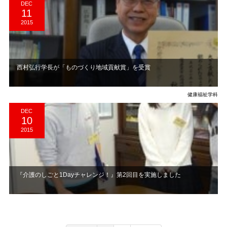
DEC
11
2015
西村弘行学長が「ものづくり地域貢献賞」を受賞
健康福祉学科
DEC
10
2015
『介護のしごと1Dayチャレンジ！』第2回目を実施しました