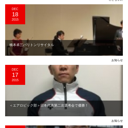
DEC
18
2015
橋本卓三バリトンリサイタル
お知らせ
DEC
17
2015
＜エアロビック部＞日本代表第二次選考会で優勝！
お知らせ