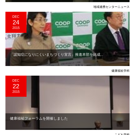
地域連携センターニュース
DEC
24
2015
「認知症になりにくいまちづくり宣言」推進本部を結成...
健康福祉学科
DEC
22
2015
健康福祉フォーラムを開催しました
こども学科