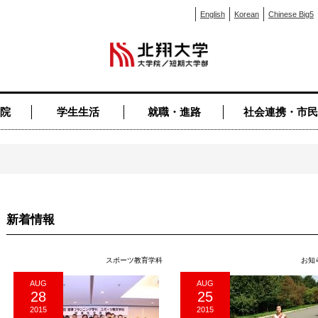
English
Korean
Chinese Big5
院
学生生活
就職・進路
社会連携・市民
新着情報
スポーツ教育学科
お知
AUG
AUG
28
25
2015
2015