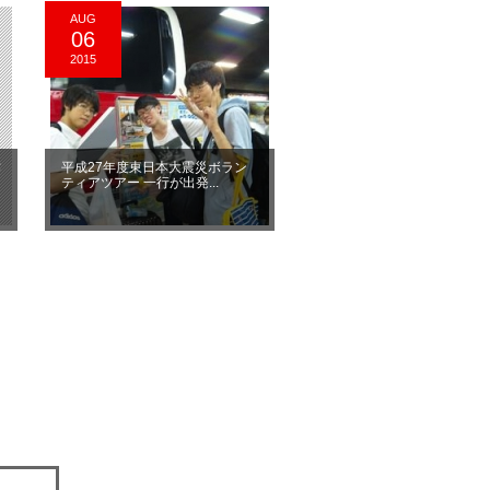
AUG
06
2015
作
平成27年度東日本大震災ボラン
ティアツアー 一行が出発...