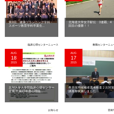
第9回 健康プランニング学科・
北海道大学女子駅伝 3連覇、4
スポーツ教育学科卒業生...
回目の優勝！！
臨床心理センターニュース
教職センターニュ
AUG
AUG
18
17
2015
2015
北翔大学大学院臨床心理センター
教員採用候補者選考検査２次対
主催 平成27年度心理臨...
講座を実施しました
お知らせ
芸術