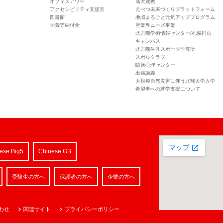
オフィスアワー
高大連携
アクセシビリティ支援室
えべつ未来づくりプラットフォーム
図書館
地域まるごと元気アッププログラム
学費等納付金
産業界ニーズ事業
北方圏学術情報センター/札幌円山
キャンパス
北方圏生涯スポーツ研究所
スポルクラブ
臨床心理センター
出張講義
大規模自然災害に伴う北翔大学入学
希望者への就学支援について
ese Big5
Chinese GB
受験生の方へ
保護者の方へ
企業の方へ
わせ
関連サイト
プライバシーポリシー