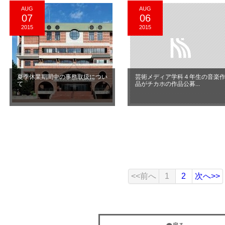
AUG
AUG
07
06
2015
2015
夏季休業期間中の事務取扱につい
芸術メディア学科４年生の音楽
て
品がチカホの作品公募...
<<前へ
1
2
次へ>>