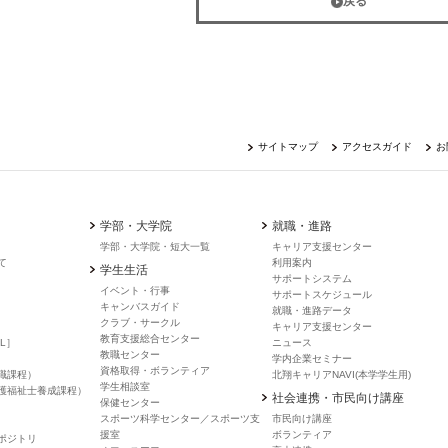
戻る
サイトマップ
アクセスガイド
お
学部・大学院
就職・進路
学部・大学院・短大一覧
キャリア支援センター
て
利用案内
学生生活
サポートシステム
イベント・行事
サポートスケジュール
キャンバスガイド
就職・進路データ
クラブ・サークル
キャリア支援センター
教育支援総合センター
L］
ニュース
教職センター
学内企業セミナー
資格取得・ボランティア
職課程）
北翔キャリアNAVI(本学学生用)
学生相談室
護福祉士養成課程）
社会連携・市民向け講座
保健センター
スポーツ科学センター／スポーツ支
市民向け講座
援室
ボランティア
ポジトリ