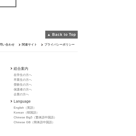
▲ Back to Top
問い合わせ
関連サイト
プライバシーポリシー
総合案内
在学生の方へ
卒業生の方へ
受験生の方へ
保護者の方へ
企業の方へ
Language
English（英語）
Korean（韓国語）
Chinese Big5（繁体語中国語）
Chinese GB（簡体語中国語）