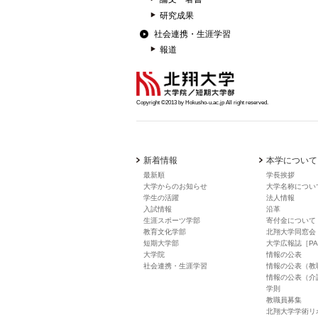
研究成果
社会連携・生涯学習
報道
Copyright ©2013 by Hokusho-u.ac.jp All right reserved.
新着情報
本学について
最新順
学長挨拶
大学からのお知らせ
大学名称につい
学生の活躍
法人情報
入試情報
沿革
生涯スポーツ学部
寄付金について
教育文化学部
北翔大学同窓会
短期大学部
大学広報誌［PA
大学院
情報の公表
社会連携・生涯学習
情報の公表（教
情報の公表（介
学則
教職員募集
北翔大学学術リ