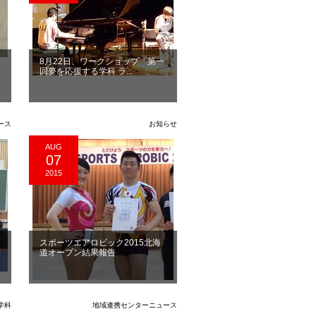
8月22日、ワークショップ「第一
回夢を応援する学科 ラ...
ース
お知らせ
AUG
07
2015
策
スポーツエアロビック2015北海
道オープン結果報告
学科
地域連携センターニュース