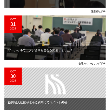
健康福祉学科
OCT
31
2025
ソーシャルワーク実習Ⅱ報告会を開催しました！
心理カウンセリング学科
OCT
30
2025
飯田昭人教授が北海道新聞にてコメント掲載