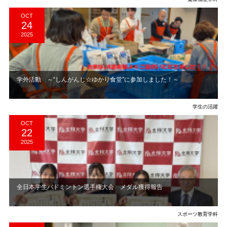
OCT
24
2025
学外活動 ～“しんがんじ☆ゆかり食堂”に参加しました！～
学生の活躍
OCT
22
2025
全日本学生バドミントン選手権大会 メダル獲得報告
スポーツ教育学科