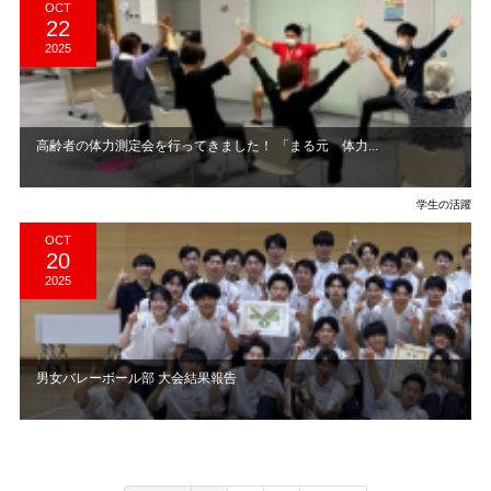
OCT
22
2025
高齢者の体力測定会を行ってきました！ 「まる元 体力...
学生の活躍
OCT
20
2025
男女バレーボール部 大会結果報告