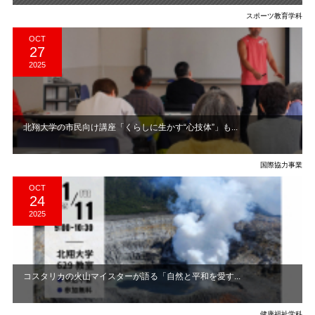
スポーツ教育学科
OCT
27
2025
北翔大学の市民向け講座「くらしに生かす“心技体”」も...
国際協力事業
OCT
24
2025
コスタリカの火山マイスターが語る「自然と平和を愛す...
健康福祉学科