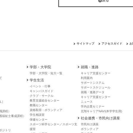
戻る
サイトマップ
アクセスガイド
お
学部・大学院
就職・進路
学部・大学院・短大一覧
キャリア支援センター
て
利用案内
学生生活
サポートシステム
イベント・行事
サポートスケジュール
キャンバスガイド
就職・進路データ
クラブ・サークル
キャリア支援センター
教育支援総合センター
L］
ニュース
教職センター
学内企業セミナー
資格取得・ボランティア
職課程）
北翔キャリアNAVI(本学学生用)
学生相談室
護福祉士養成課程）
社会連携・市民向け講座
保健センター
スポーツ科学センター／スポーツ支
市民向け講座
援室
ボランティア
ポジトリ