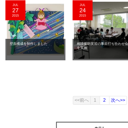
JUL
JUL
27
24
2015
2015
壁面構成を制作しました
相談援助実習の事前打ち合わせ
を実施
<<前へ
1
2
次へ>>