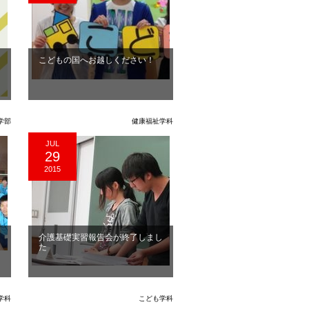
こどもの国へお越しください！
学部
健康福祉学科
JUL
29
2015
ア
介護基礎実習報告会が終了しまし
た
学科
こども学科