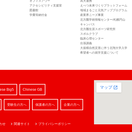
オフィスアワー
高大連携
アクセシビリティ支援室
えべつ未来づくりプラットフォーム
図書館
地域まるごと元気アッププログラム
学費等納付金
産業界ニーズ事業
北方圏学術情報センター/札幌円山
キャンパス
北方圏生涯スポーツ研究所
スポルクラブ
臨床心理センター
出張講義
大規模自然災害に伴う北翔大学入学
希望者への就学支援について
ese Big5
Chinese GB
受験生の方へ
保護者の方へ
企業の方へ
わせ
関連サイト
プライバシーポリシー