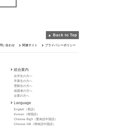
▲ Back to Top
問い合わせ
関連サイト
プライバシーポリシー
総合案内
在学生の方へ
卒業生の方へ
受験生の方へ
保護者の方へ
企業の方へ
Language
English（英語）
Korean（韓国語）
Chinese Big5（繁体語中国語）
Chinese GB（簡体語中国語）