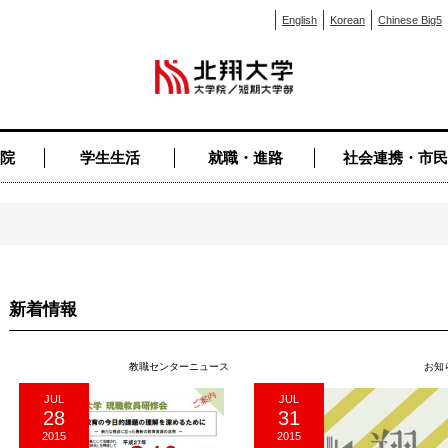
English
Korean
Chinese Big5
院
学生生活
就職・進路
社会連携・市民
新着情報
教職センターニュース
お知
JUL
JUL
28
31
2015
2015