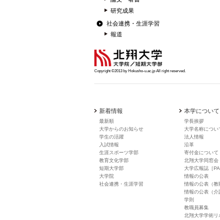
研究成果
社会連携・生涯学習
報道
Copyright ©2013 by Hokusho-u.ac.jp All right reserved.
新着情報
本学について
最新順
学長挨拶
大学からのお知らせ
大学名称につい
学生の活躍
法人情報
入試情報
沿革
生涯スポーツ学部
寄付金について
教育文化学部
北翔大学同窓会
短期大学部
大学広報誌［PA
大学院
情報の公表
社会連携・生涯学習
情報の公表（教
情報の公表（介
学則
教職員募集
北翔大学学術リ