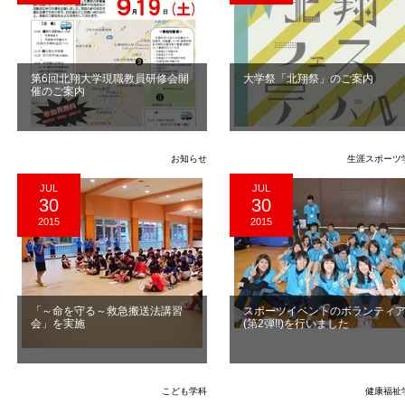
第6回北翔大学現職教員研修会開
大学祭「北翔祭」のご案内
催のご案内
お知らせ
生涯スポーツ
JUL
JUL
30
30
2015
2015
「～命を守る～救急搬送法講習
スポーツイベントのボランティ
会」を実施
(第2弾!!)を行いました
こども学科
健康福祉