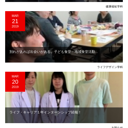
健康福祉学科
MAR
21
2019
別れがあれば出会いがある。子ども食堂・地域食堂活動...
ライフデザイン学科
MAR
20
2019
ライフ・キャリア１年インターンシップ続報！
お知らせ