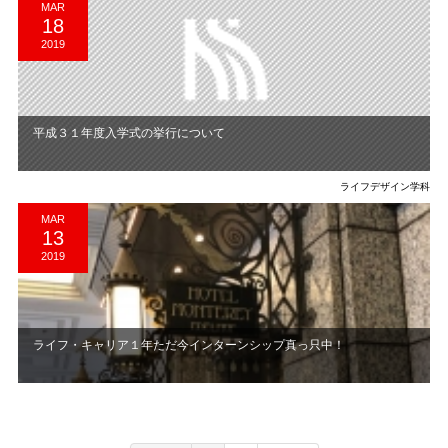
MAR
18
2019
平成３１年度入学式の挙行について
ライフデザイン学科
MAR
13
2019
ライフ・キャリア１年ただ今インターンシップ真っ只中！