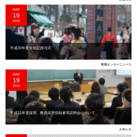
MAR
19
2019
平成30年度学位記授与式
教職センターニュース
MAR
19
2019
平成31年度採用 教員採用登録者等説明会について
お知らせ