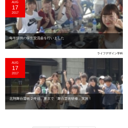
AUG
17
2017
毎年恒例の学生交流会を行いました
ライフデザイン学科
AUG
17
2017
北翔舞台芸術２年目、東京で「舞台芸術研修」実施！