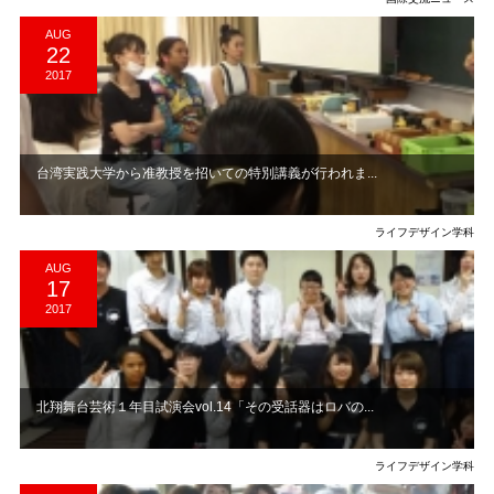
AUG
22
2017
台湾実践大学から准教授を招いての特別講義が行われま...
ライフデザイン学科
AUG
17
2017
北翔舞台芸術１年目試演会vol.14「その受話器はロバの...
ライフデザイン学科