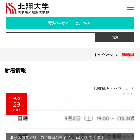
受験生サイトはこちら
トップページ
新着情報
新着情報
札幌円山キャンパスニュース
AUG
29
2017
札幌国際芸術祭「刀根康尚AIライブ」（本学共同主催行...