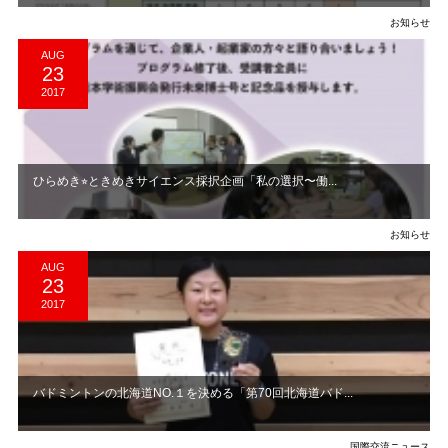
お知らせ
AUG
23
2017
ひらめき⭐︎ときめきサイエンス採択企画「私の選択〜働...
お知らせ
AUG
23
2017
バドミントンの北海道NO.１を決める「第70回北海道バド...
国際交流ニュース