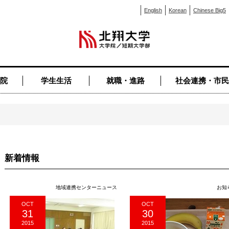
English
Korean
Chinese Big5
院
学生生活
就職・進路
社会連携・市民
新着情報
地域連携センターニュース
お知
OCT
OCT
31
30
2015
2015