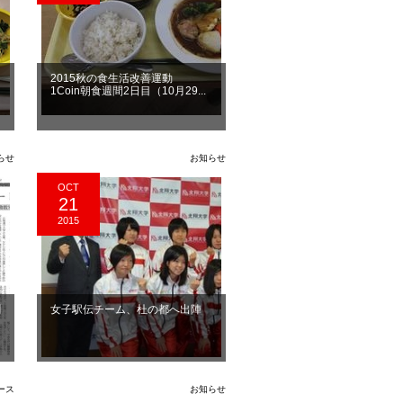
2015秋の食生活改善運動
1Coin朝食週間2日目（10月29...
らせ
お知らせ
OCT
21
2015
聞
女子駅伝チーム、杜の都へ出陣
ース
お知らせ