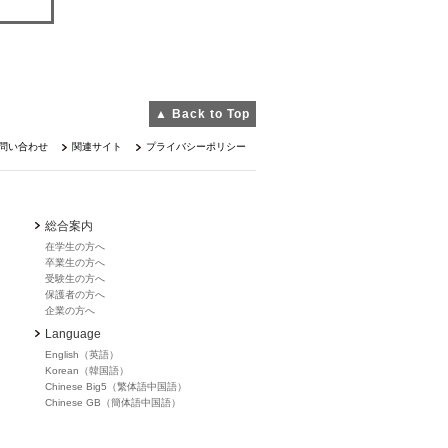
▲ Back to Top
問い合わせ
関連サイト
プライバシーポリシー
総合案内
在学生の方へ
卒業生の方へ
受験生の方へ
保護者の方へ
企業の方へ
Language
English（英語）
Korean（韓国語）
Chinese Big5（繁体語中国語）
Chinese GB（簡体語中国語）