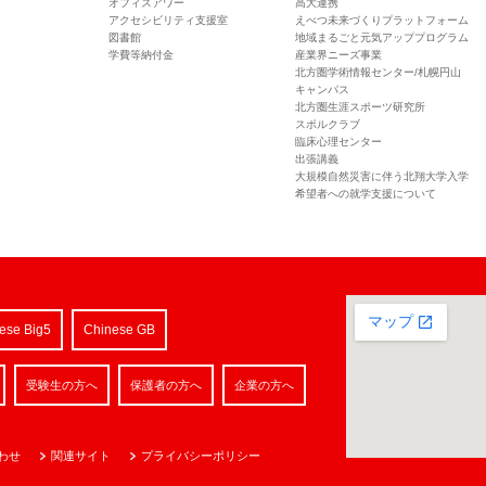
オフィスアワー
高大連携
アクセシビリティ支援室
えべつ未来づくりプラットフォーム
図書館
地域まるごと元気アッププログラム
学費等納付金
産業界ニーズ事業
北方圏学術情報センター/札幌円山
キャンパス
北方圏生涯スポーツ研究所
スポルクラブ
臨床心理センター
出張講義
大規模自然災害に伴う北翔大学入学
希望者への就学支援について
ese Big5
Chinese GB
受験生の方へ
保護者の方へ
企業の方へ
わせ
関連サイト
プライバシーポリシー