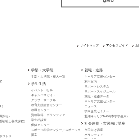
戻る
サイトマップ
アクセスガイド
お
学部・大学院
就職・進路
学部・大学院・短大一覧
キャリア支援センター
て
利用案内
学生生活
サポートシステム
イベント・行事
サポートスケジュール
キャンバスガイド
就職・進路データ
クラブ・サークル
キャリア支援センター
教育支援総合センター
L］
ニュース
教職センター
学内企業セミナー
資格取得・ボランティア
職課程）
北翔キャリアNAVI(本学学生用)
学生相談室
護福祉士養成課程）
社会連携・市民向け講座
保健センター
スポーツ科学センター／スポーツ支
市民向け講座
援室
ボランティア
ポジトリ