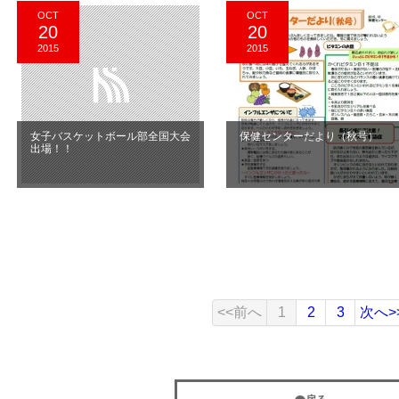
OCT
OCT
20
20
2015
2015
女子バスケットボール部全国大会
保健センターだより（秋号）
出場！！
<<前へ
1
2
3
次へ>