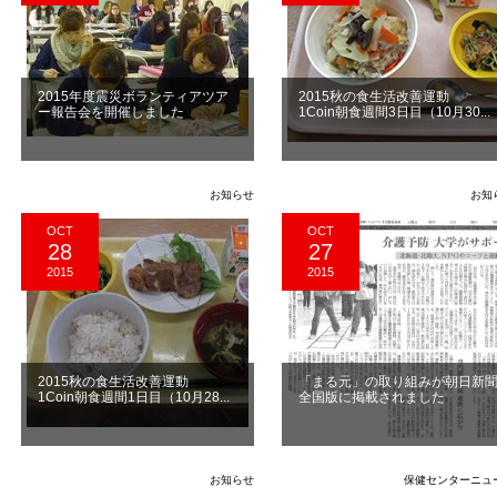
2015年度震災ボランティアツア
2015秋の食生活改善運動
ー報告会を開催しました
1Coin朝食週間3日目（10月30...
お知らせ
お知
OCT
OCT
28
27
2015
2015
2015秋の食生活改善運動
「まる元」の取り組みが朝日新
1Coin朝食週間1日目（10月28...
全国版に掲載されました
お知らせ
保健センターニュ