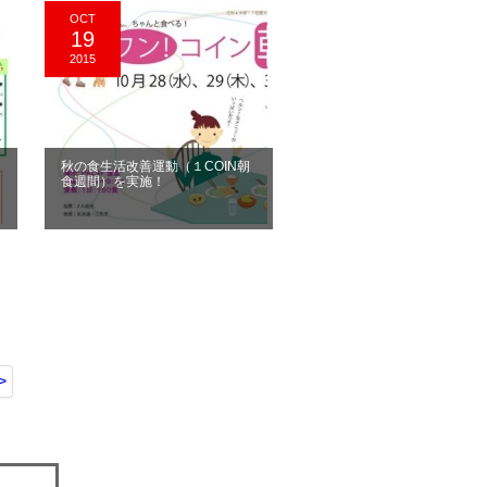
OCT
19
2015
秋の食生活改善運動（１COIN朝
食週間）を実施！
>