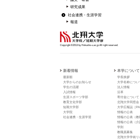
研究成果
社会連携・生涯学習
報道
Copyright ©2013 by Hokusho-u.ac.jp All right reserved.
新着情報
本学について
最新順
学長挨拶
大学からのお知らせ
大学名称につい
学生の活躍
法人情報
入試情報
沿革
生涯スポーツ学部
寄付金について
教育文化学部
北翔大学同窓会
短期大学部
大学広報誌［PA
大学院
情報の公表
社会連携・生涯学習
情報の公表（教
情報の公表（介
学則
教職員募集
北翔大学学術リ