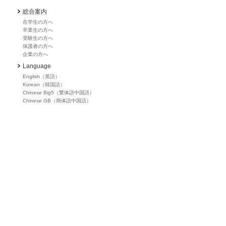
総合案内
在学生の方へ
卒業生の方へ
受験生の方へ
保護者の方へ
企業の方へ
Language
English（英語）
Korean（韓国語）
Chinese Big5（繁体語中国語）
Chinese GB（簡体語中国語）