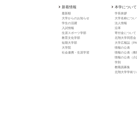
新着情報
本学について
最新順
学長挨拶
大学からのお知らせ
大学名称につい
学生の活躍
法人情報
入試情報
沿革
生涯スポーツ学部
寄付金について
教育文化学部
北翔大学同窓会
短期大学部
大学広報誌［PA
大学院
情報の公表
社会連携・生涯学習
情報の公表（教
情報の公表（介
学則
教職員募集
北翔大学学術リ