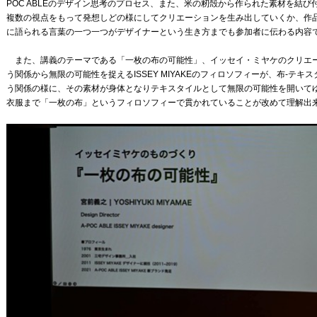
POC ABLEのデザイン思考のプロセス、また、米の籾殻から作られた素材を結
複数の視点をもって発想しどの様にしてクリエーションを生み出していくか、作
に語られる言葉の一つ一つがデザイナーという生き方までも参加者に伝わる内容
また、講義のテーマである「一枚の布の可能性」、イッセイ・ミヤケのクリエ
う関係から無限の可能性を捉えるISSEY MIYAKEのフィロソフィーが、布-テ
う関係の様に、その素材が身体となりテキスタイルとして無限の可能性を開いて
衣服まで「一枚の布」というフィロソフィーで貫かれていることが改めて理解出