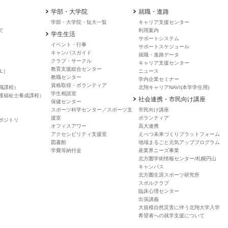
学部・大学院
就職・進路
学部・大学院・短大一覧
キャリア支援センター
て
利用案内
学生生活
サポートシステム
イベント・行事
サポートスケジュール
キャンバスガイド
就職・進路データ
クラブ・サークル
キャリア支援センター
教育支援総合センター
L］
ニュース
教職センター
学内企業セミナー
資格取得・ボランティア
職課程）
北翔キャリアNAVI(本学学生用)
学生相談室
護福祉士養成課程）
社会連携・市民向け講座
保健センター
スポーツ科学センター／スポーツ支
市民向け講座
援室
ボランティア
ポジトリ
オフィスアワー
高大連携
アクセシビリティ支援室
えべつ未来づくりプラットフォーム
図書館
地域まるごと元気アッププログラム
学費等納付金
産業界ニーズ事業
北方圏学術情報センター/札幌円山
キャンパス
北方圏生涯スポーツ研究所
スポルクラブ
臨床心理センター
出張講義
大規模自然災害に伴う北翔大学入学
希望者への就学支援について