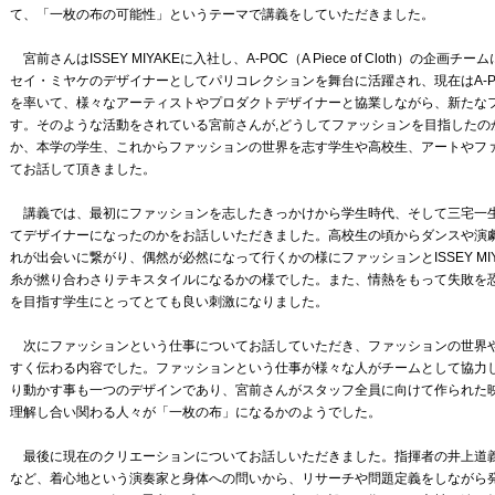
て、「一枚の布の可能性」というテーマで講義をしていただきました。
宮前さんはISSEY MIYAKEに入社し、A-POC（A Piece of Cloth）の企
セイ・ミヤケのデザイナーとしてパリコレクションを舞台に活躍され、現在はA-POC AB
を率いて、様々なアーティストやプロダクトデザイナーと協業しながら、新たな
す。そのような活動をされている宮前さんが,どうしてファッションを目指したの
か、本学の学生、これからファッションの世界を志す学生や高校生、アートやフ
てお話して頂きました。
講義では、最初にファッションを志したきっかけから学生時代、そして三宅一
てデザイナーになったのかをお話しいただきました。高校生の頃からダンスや演
れが出会いに繋がり、偶然が必然になって行くかの様にファッションとISSEY M
糸が撚り合わさりテキスタイルになるかの様でした。また、情熱をもって失敗を
を目指す学生にとってとても良い刺激になりました。
次にファッションという仕事についてお話していただき、ファッションの世界
すく伝わる内容でした。ファッションという仕事が様々な人がチームとして協力
り動かす事も一つのデザインであり、宮前さんがスタッフ全員に向けて作られた
理解し合い関わる人々が「一枚の布」になるかのようでした。
最後に現在のクリエーションについてお話しいただきました。指揮者の井上道義氏との協業
など、着心地という演奏家と身体への問いから、リサーチや問題定義をしながら発