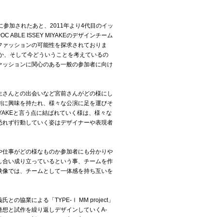
画チームに参加されたあと、2011年より4代目のイッ
LE ISSEY MIYAKEのデザインチーム
ファッションの可能性を探求されておりま
か、そして今どういうことを考えているの
ァッションに関心のある一般の参加者に向け
生さんとの出会いなど宮前さんがどの様にし
劇に興味を持たれ、様々な公演に足を運びそ
IYAKEと言う点に結ばれていく様は、様々な
恐れず行動していく姿はデザイナーや表現者
や仕事がどの様なものか参加者にも分かりや
し合い成り立っているという事、チームを作
映像では、チームとして一体感を持ち互いを
による「TYPE-Ⅰ MM project」
想と試作を繰り返しデザインしていくA-