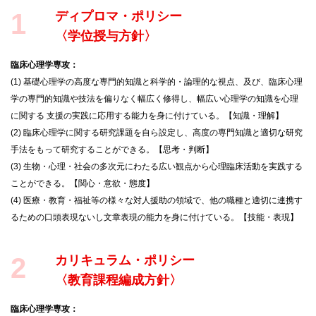
1
ディプロマ・ポリシー
〈学位授与方針〉
臨床心理学専攻：
(1) 基礎心理学の高度な専門的知識と科学的・論理的な視点、及び、臨床心理
学の専門的知識や技法を偏りなく幅広く修得し、幅広い心理学の知識を心理
に関する 支援の実践に応用する能力を身に付けている。【知識・理解】
(2) 臨床心理学に関する研究課題を自ら設定し、高度の専門知識と適切な研究
手法をもって研究することができる。【思考・判断】
(3) 生物・心理・社会の多次元にわたる広い観点から心理臨床活動を実践する
ことができる。【関心・意欲・態度】
(4) 医療・教育・福祉等の様々な対人援助の領域で、他の職種と適切に連携す
るための口頭表現ないし文章表現の能力を身に付けている。【技能・表現】
2
カリキュラム・ポリシー
〈教育課程編成方針〉
臨床心理学専攻：