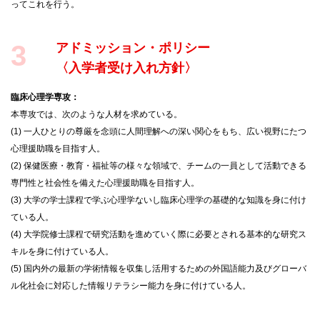
ってこれを行う。
3
アドミッション・ポリシー
〈入学者受け入れ方針〉
臨床心理学専攻：
本専攻では、次のような人材を求めている。
(1) 一人ひとりの尊厳を念頭に人間理解への深い関心をもち、広い視野にたつ
心理援助職を目指す人。
(2) 保健医療・教育・福祉等の様々な領域で、チームの一員として活動できる
専門性と社会性を備えた心理援助職を目指す人。
(3) 大学の学士課程で学ぶ心理学ないし臨床心理学の基礎的な知識を身に付け
ている人。
(4) 大学院修士課程で研究活動を進めていく際に必要とされる基本的な研究ス
キルを身に付けている人。
(5) 国内外の最新の学術情報を収集し活用するための外国語能力及びグローバ
ル化社会に対応した情報リテラシー能力を身に付けている人。