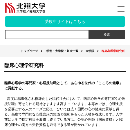
受験生サイトはこちら
トップページ
学部・大学院・短大一覧
大学院
臨床心理学研究科
臨床心理学研究科
臨床心理学の専門家・心理援助職として、あらゆる世代の「こころの健康」
に貢献する。
高度に精緻化され複雑化した現代社会において、臨床心理学の専門家や心理
援助職に寄せられる期待はますます高まっています。本専攻では、心理支援
を必要とする人のニーズに応え、ひいては広く国民の心の健康に貢献し得
る、高度で専門的な心理臨床の知識と技術をもった人材を養成します。入学
前に大学で指定科目を履修し終えている方は、公認心理師（国家資格）と臨
床心理士の両方の受験資格を取得できる道が開かれています。