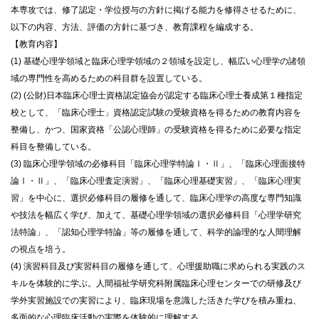
本専攻では、修了認定・学位授与の方針に掲げる能力を修得させるために、
以下の内容、方法、評価の方針に基づき、教育課程を編成する。
【教育内容】
(1) 基礎心理学領域と臨床心理学領域の２領域を設定し、幅広い心理学の諸領
域の専門性を高めるための科目群を設置している。
(2) (公財)日本臨床心理士資格認定協会が認定する臨床心理士養成第１種指定
校として、「臨床心理士」資格認定試験の受験資格を得るための教育内容を
整備し、かつ、国家資格「公認心理師」の受験資格を得るために必要な指定
科目を整備している。
(3) 臨床心理学領域の必修科目「臨床心理学特論Ⅰ・Ⅱ」、「臨床心理面接特
論Ⅰ・Ⅱ」、「臨床心理査定演習」、「臨床心理基礎実習」、「臨床心理実
習」を中心に、選択必修科目の履修を通して、臨床心理学の高度な専門知識
や技法を幅広く学び、加えて、基礎心理学領域の選択必修科目「心理学研究
法特論」、「認知心理学特論」等の履修を通して、科学的論理的な人間理解
の視点を培う。
(4) 演習科目及び実習科目の履修を通して、心理援助職に求められる実践のス
キルを体験的に学ぶ。人間福祉学研究科附属臨床心理センターでの研修及び
学外実習施設での実習により、臨床現場を意識した活きた学びを積み重ね、
多面的な心理臨床活動の実際を体験的に理解する。