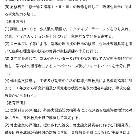
(5) 必修科目「修士論文指導Ⅰ・Ⅱ・Ⅲ」の履修を通して、臨床心理学に関す
る研究能力を培う。
【教育方法】
(1) 講義においては、少人数の形態で、アクティブ・ラーニングを取り入れ、
発表、ディスカッションを十分に行い、主体的な学びを促進する。
(2) ロールプレイ等による、臨床心理面接の技法の修得、心理検査器具等を用
いた臨床心理査定の技法の修得の実技訓練を十分に行う。
(3) ２年間を通じて、臨床心理センター及び学外実習施設での実習を長時間実
施し、学内外の指導者によるスーパーバイズ及びフィードバックを十分に行
う。
(4) 修士論文指導は、主査及び副査の２名の指導担当教員による個別指導に加
えて、１年次から研究計画及び研究進捗状況の発表の機会を設け、専攻の全
教員が助言を行う。
【教育評価】
(1) 実習科目の評価は、外部実習施設の指導者による評価も成績評価検討の対
象に含め、専攻教員全員で協議して決定する。
(2) 修士論文の評価は、提出された論文、修士論文発表会における口頭発表、
質疑応答を成績評価検討の対象に含め、専攻教員全員による判定手続きによ