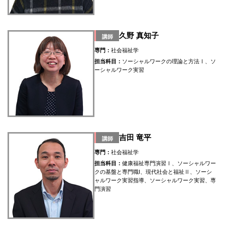
久野 真知子
講師
専門：
社会福祉学
担当科目：
ソーシャルワークの理論と方法Ⅰ、ソ
ーシャルワーク実習
吉田 竜平
講師
専門：
社会福祉学
担当科目：
健康福祉専門演習Ⅰ、ソーシャルワー
クの基盤と専門職I、現代社会と福祉Ⅱ、ソーシ
ャルワーク実習指導、ソーシャルワーク実習、専
門演習