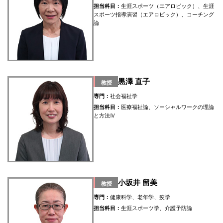
担当科目：
生涯スポーツ（エアロビック）、生涯
スポーツ指導演習（エアロビック）、コーチング
論
黒澤 直子
教授
専門：
社会福祉学
担当科目：
医療福祉論、ソーシャルワークの理論
と方法Ⅳ
小坂井 留美
教授
専門：
健康科学、老年学、疫学
担当科目：
生涯スポーツ学、介護予防論