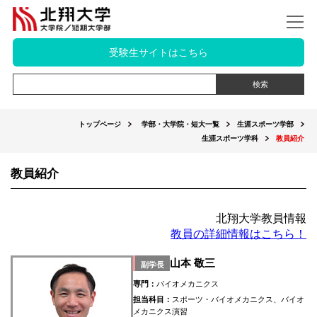
受験生サイトはこちら
トップページ
学部・大学院・短大一覧
生涯スポーツ学部
生涯スポーツ学科
教員紹介
教員紹介
北翔大学教員情報
教員の詳細情報はこちら！
山本 敬三
副学長
専門：
バイオメカニクス
担当科目：
スポーツ・バイオメカニクス、バイオ
メカニクス演習