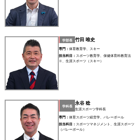
竹田 唯史
学部長
専門：
体育教育学、スキー
担当科目：
スポーツ教育学、保健体育科教育法
Ⅱ、生涯スポーツ（スキー）
永谷 稔
学科長
生涯スポーツ学科長
専門：
体育スポーツ経営学、バレーボール
担当科目：
スポーツマネジメント、生涯スポーツ
（バレーボール）