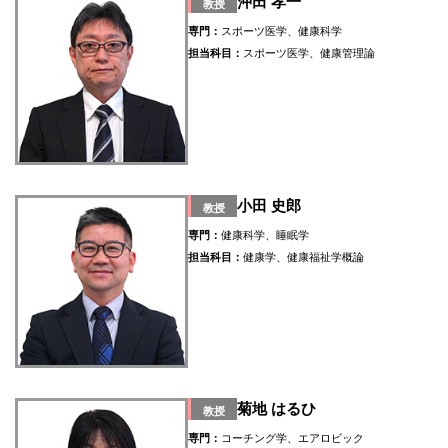
沖田 孝一
教授
専門：
スポーツ医学、健康科学
担当科目：
スポーツ医学、健康管理論
小田 史郎
教授
専門：
健康科学、睡眠学
担当科目：
健康学、健康福祉学概論
菊地 はるひ
教授
専門：
コーチング学、エアロビック