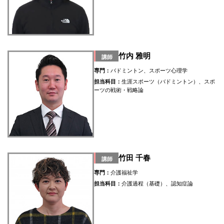
竹内 雅明
講師
専門：
バドミントン、スポーツ心理学
担当科目：
生涯スポーツ（バドミントン）、スポ
ーツの戦術・戦略論
竹田 千春
講師
専門：
介護福祉学
担当科目：
介護過程（基礎）、認知症論