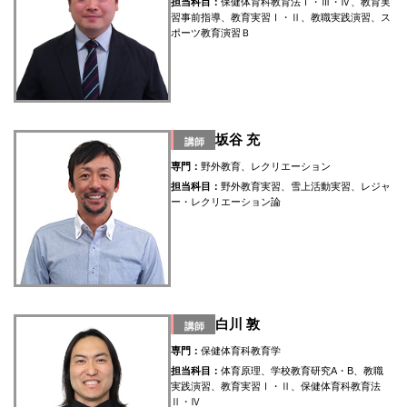
担当科目：
保健体育科教育法Ⅰ・Ⅲ・Ⅳ、教育実
習事前指導、教育実習Ⅰ・Ⅱ、教職実践演習、ス
ポーツ教育演習Ｂ
坂谷 充
講師
専門：
野外教育、レクリエーション
担当科目：
野外教育実習、雪上活動実習、レジャ
ー・レクリエーション論
白川 敦
講師
専門：
保健体育科教育学
担当科目：
体育原理、学校教育研究A・B、教職
実践演習、教育実習Ⅰ・Ⅱ、保健体育科教育法
Ⅱ・Ⅳ