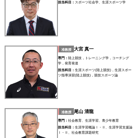
担当科目：
スポーツ社会学、生涯スポーツ学
大宮 真一
准教授
専門：
陸上競技，トレーニング学，コーチング
学，発育発達
担当科目：
生涯スポーツ(陸上競技)，生涯スポー
ツ指導演習(陸上競技)，競技スポーツ論
尾山 清龍
准教授
専門：
社会教育、生涯学習、青少年教育
担当科目：
生涯学習概論Ⅰ・Ⅱ、生涯学習支援論
Ⅰ・Ⅱ、社会教育課題研究