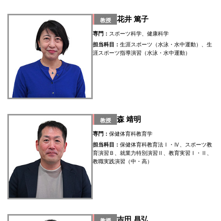
花井 篤子
教授
専門：
スポーツ科学、健康科学
担当科目：
生涯スポーツ（水泳・水中運動）、生
涯スポーツ指導演習（水泳・水中運動）
森 靖明
教授
専門：
保健体育科教育学
担当科目：
保健体育科教育法Ⅰ・Ⅳ、スポーツ教
育演習Ｂ、就業力特別演習Ⅱ、教育実習Ⅰ・Ⅱ、
教職実践演習（中・高）
吉田 昌弘
教授