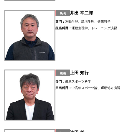
井出 幸二郎
教授
専門：
運動生理、環境生理、健康科学
担当科目：
運動生理学、トレーニング演習
上田 知行
教授
専門：
健康スポーツ科学
担当科目：
中高年スポーツ論、運動処方演習