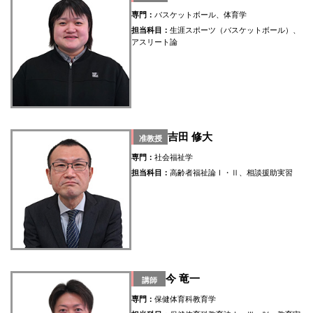
専門：
バスケットボール、体育学
担当科目：
生涯スポーツ（バスケットボール）、
アスリート論
吉田 修大
准教授
専門：
社会福祉学
担当科目：
高齢者福祉論Ⅰ・Ⅱ、相談援助実習
今 竜一
講師
専門：
保健体育科教育学