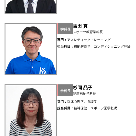
吉田 真
学科長
スポーツ教育学科長
専門：
アスレティックトレーニング
担当科目：
機能解剖学、コンディショニング理論
杉岡 品子
学科長
健康福祉学科長
専門：
臨床心理学、看護学
担当科目：
精神保健、スポーツ医学基礎