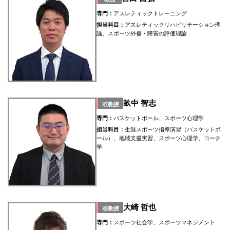
専門：
アスレティックトレーニング
担当科目：
アスレティックリハビリテーション理
論、スポーツ外傷・障害の評価理論
畝中 智志
准教授
専門：
バスケットボール、スポーツ心理学
担当科目：
生涯スポーツ指導演習（バスケットボ
ール）、地域支援実習、スポーツ心理学、コーチ
学
大崎 哲也
准教授
専門：
スポーツ社会学、スポーツマネジメント