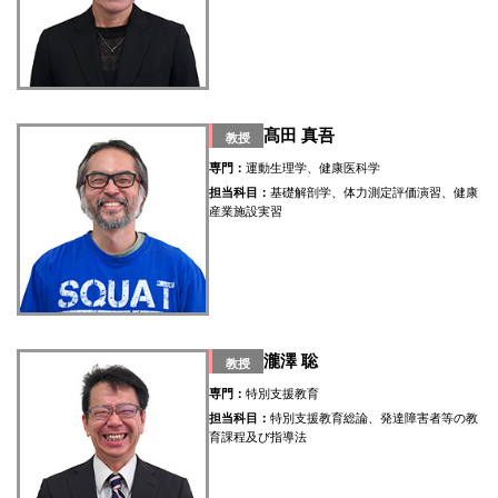
髙田 真吾
教授
専門：
運動生理学、健康医科学
担当科目：
基礎解剖学、体力測定評価演習、健康
産業施設実習
瀧澤 聡
教授
専門：
特別支援教育
担当科目：
特別支援教育総論、発達障害者等の教
育課程及び指導法