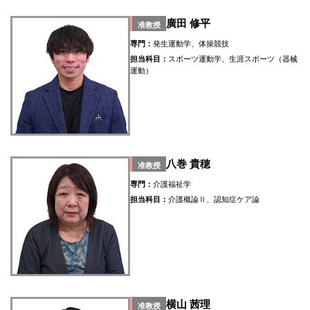
廣田 修平
准教授
専門：
発生運動学、体操競技
担当科目：
スポーツ運動学、生涯スポーツ（器械
運動）
八巻 貴穂
准教授
専門：
介護福祉学
担当科目：
介護概論Ⅱ、認知症ケア論
横山 茜理
准教授