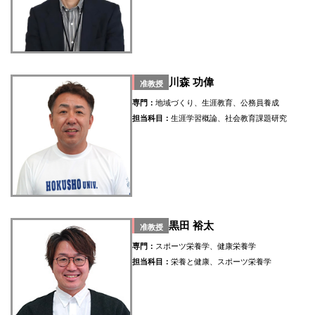
川森 功偉
准教授
専門：
地域づくり、生涯教育、公務員養成
担当科目：
生涯学習概論、社会教育課題研究
黒田 裕太
准教授
専門：
スポーツ栄養学、健康栄養学
担当科目：
栄養と健康、スポーツ栄養学