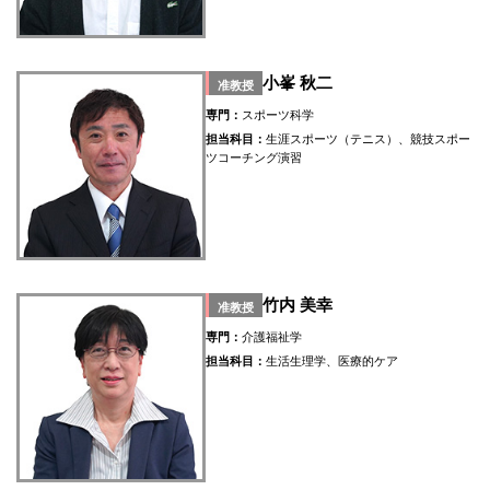
小峯 秋二
准教授
専門：
スポーツ科学
担当科目：
生涯スポーツ（テニス）、競技スポー
ツコーチング演習
竹内 美幸
准教授
専門：
介護福祉学
担当科目：
生活生理学、医療的ケア