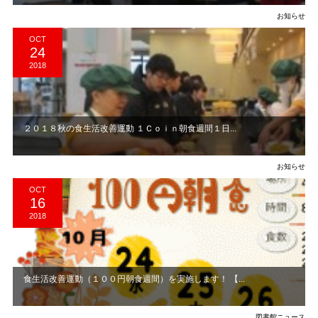
お知らせ
OCT
24
2018
２０１８秋の食生活改善運動 １Ｃｏｉｎ朝食週間１日...
お知らせ
OCT
16
2018
食生活改善運動（１００円朝食週間）を実施します！ 【...
図書館ニュース