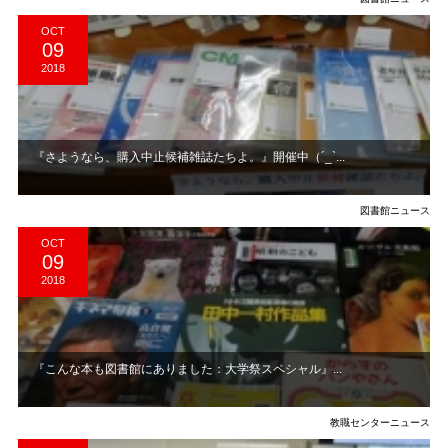
OCT
09
2018
『さようなら、購入中止候補雑誌たちよ。』開催中（´_`...
図書館ニュース
OCT
09
2018
『こんな本も図書館にありました：大学祭スペシャル』...
教職センターニュース