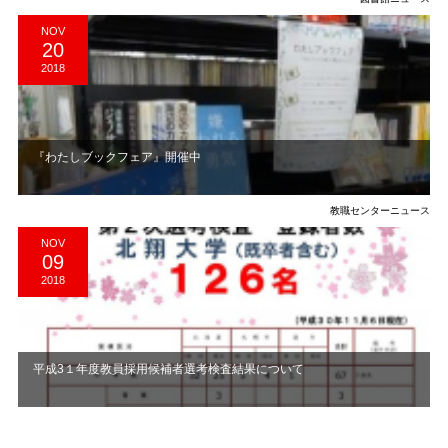
NOV
20
2018
『わたしブックフェア』開催中
教職センターニュース
NOV
09
2018
平成3１年度教員採用候補者選考検査結果について