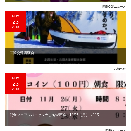
国際交流ニュース
NOV
23
2018
国際交流講演会
お知らせ
NOV
23
2018
朝食フェア～パイセンめしby淑萃会 11/26（月）～11/2...
図書館ニュース