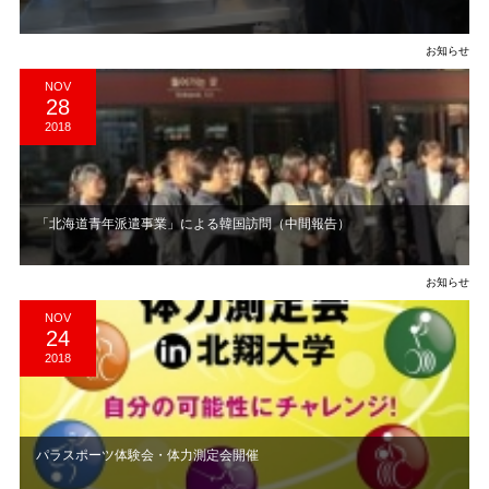
お知らせ
NOV
28
2018
「北海道青年派遣事業」による韓国訪問（中間報告）
お知らせ
NOV
24
2018
パラスポーツ体験会・体力測定会開催